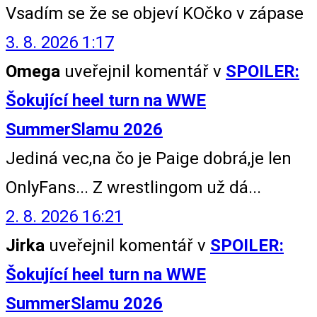
Vsadím se že se objeví KOčko v zápase
3. 8. 2026 1:17
Omega
uveřejnil komentář v
SPOILER:
Šokující heel turn na WWE
SummerSlamu 2026
Jediná vec,na čo je Paige dobrá,je len
OnlyFans... Z wrestlingom už dá...
2. 8. 2026 16:21
Jirka
uveřejnil komentář v
SPOILER:
Šokující heel turn na WWE
SummerSlamu 2026