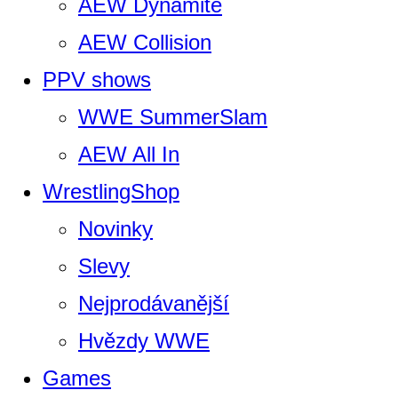
AEW Dynamite
AEW Collision
PPV shows
WWE SummerSlam
AEW All In
WrestlingShop
Novinky
Slevy
Nejprodávanější
Hvězdy WWE
Games