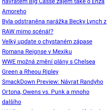
návratem Big Casse zájem také o Enza
Amoreho
Byla odstraněna narážka Becky Lynch z
RAW mimo scénář?
Velký update o chystaném zápase
Romana Reignse v Mexiku
WWE možná změní plány s Chelsea
Green a Rheou Ripley
SmackDown Preview: Návrat Randyho
Ortona, Owens vs. Punk a mnoho
dalšího