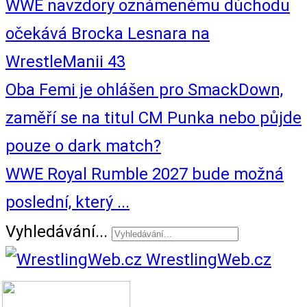
WWE navzdory oznámenému důchodu
očekává Brocka Lesnara na
WrestleManii 43
Oba Femi je ohlášen pro SmackDown,
zaměří se na titul CM Punka nebo půjde
pouze o dark match?
WWE Royal Rumble 2027 bude možná
poslední, který ...
Vyhledávání...
WrestlingWeb.cz