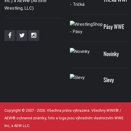
Tričká WWE
Inc.) a AEW® (All Elite
Wrestling, LLC).
Pásy WWE
Novinky
Slevy
Copyright © 2007 - 2026. Všechna práva vyhrazena. Všechny WWE® /
AEW® ochranné známky, foto a loga jsou výhradním vlastnictvím WWE
Inc, a AEW LLC.