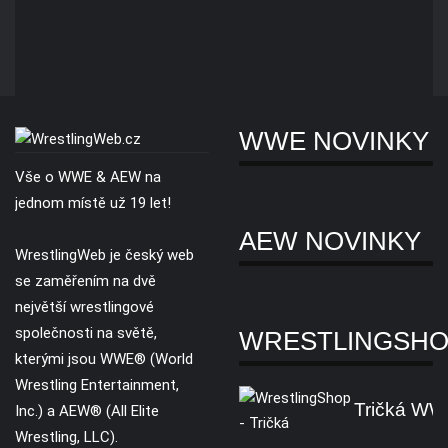
WWE NOVINKY
Vše o WWE & AEW na
jednom místě už 19 let!
AEW NOVINKY
WrestlingWeb je český web
se zaměřením na dvě
největší wrestlingové
společnosti na světě,
WRESTLINGSH
kterými jsou WWE® (World
Wrestling Entertainment,
Tričká W
Inc.) a AEW® (All Elite
Wrestling, LLC).