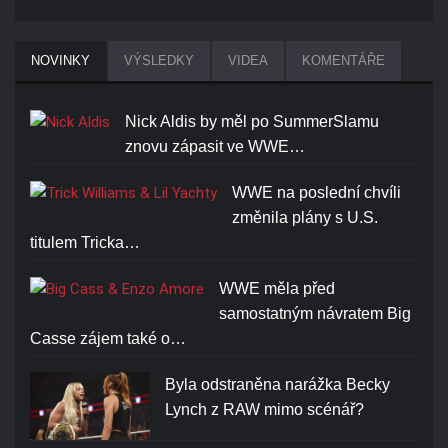
NOVINKY
VÝSLEDKY
VIDEA
KOMENTÁŘE
Nick Aldis by měl po SummerSlamu
znovu zápasit ve WWE…
WWE na poslední chvíli
změnila plány s U.S.
titulem Tricka…
WWE měla před
samostatným návratem Big
Casse zájem také o…
Byla odstraněna narážka Becky
Lynch z RAW mimo scénář?