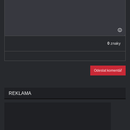
0
znaky
Odeslat komentář
REKLAMA