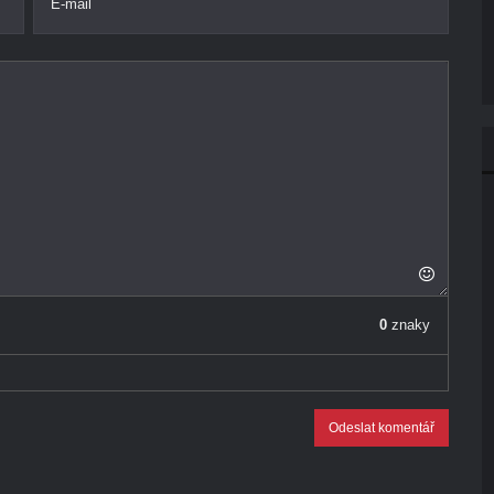
E-mail
0
znaky
Odeslat komentář