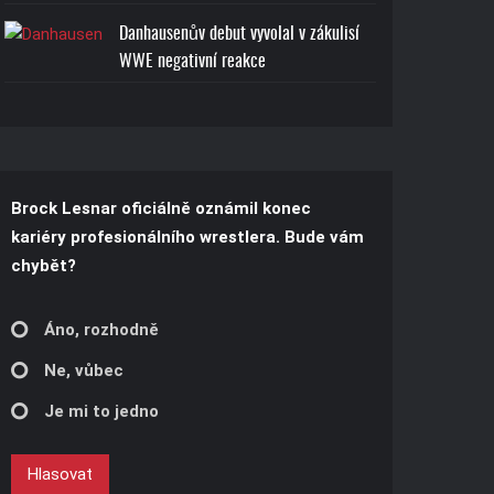
Danhausenův debut vyvolal v zákulisí
WWE negativní reakce
Brock Lesnar oficiálně oznámil konec
kariéry profesionálního wrestlera. Bude vám
chybět?
Áno, rozhodně
Ne, vůbec
Je mi to jedno
Hlasovat