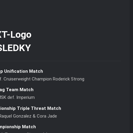
SLEDKY
p Unification Match
. Cruiserweight Champion Roderick Strong
ag Team Match
MSK def. Imperium
onship Triple Threat Match
 Raquel Gonzalez & Cora Jade
pionship Match