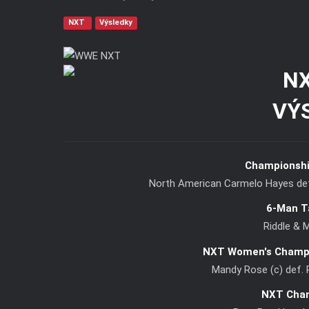
NXT
Výsledky
VÝ
Championshi
North American Carmelo Hayes def
6-Man T
Riddle & 
NXT Women's Champi
Mandy Rose (c) def.
NXT Cham