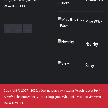
Inc.) a AEW® (All Elite
Wrestling, LLC).
Pásy WWE
Novinky
Slevy
Copyright © 2007 - 2026. Všechna práva vyhrazena. Všechny WWE® /
AEW® ochranné známky, foto a loga jsou výhradním vlastnictvím WWE
Inc, a AEW LLC.