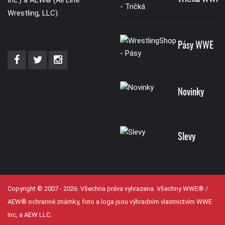
Inc.) a AEW® (All Elite
Wrestling, LLC).
Pásy WWE
Novinky
Slevy
Copyright © 2007 - 2026. Všechna práva vyhrazena. Všechny WWE® /
AEW® ochranné známky, foto a loga jsou výhradním vlastnictvím WWE
Inc, a AEW LLC.