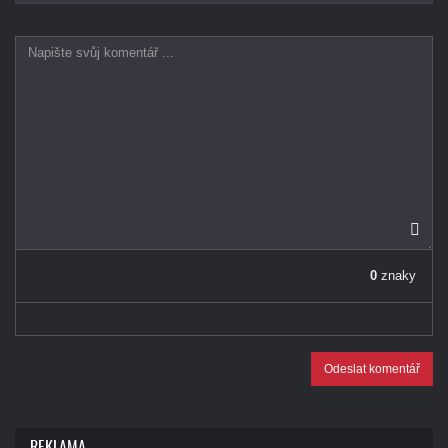
0
znaky
Odeslat komentář