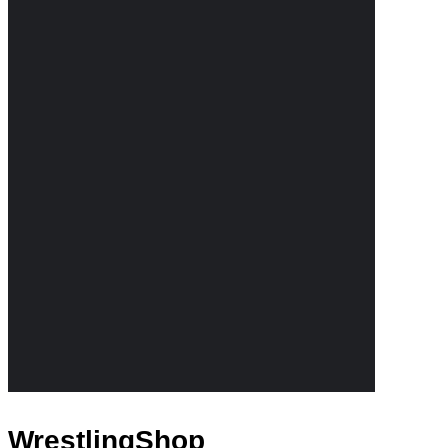
WrestlingShop