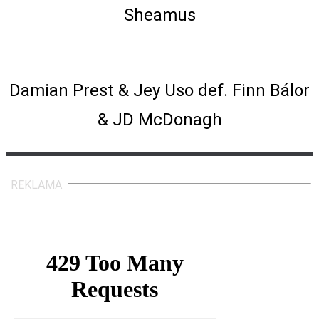
Sheamus
Tag Team Match
Damian Prest & Jey Uso def. Finn Bálor
& JD McDonagh
REKLAMA