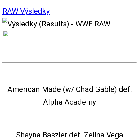
RAW
Výsledky
VÝSLEDKY
6-Person Mixed Tag Team Match
American Made (w/ Chad Gable) def.
Alpha Academy
Singles Match
Shayna Baszler def. Zelina Vega