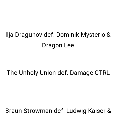
Intercontinental Championship
Tournament Match
Ilja Dragunov def. Dominik Mysterio &
Dragon Lee
No.1 Contender's Tag Team Match
The Unholy Union def. Damage CTRL
Intercontinental Championship
Tournament Match
Braun Strowman def. Ludwig Kaiser &