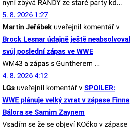
nyní zbývá RANDY ze staré party kd...
5. 8. 2026 1:27
Martin Jeřábek
uveřejnil komentář v
Brock Lesnar údajně ještě neabsolvoval
svůj poslední zápas ve WWE
WM43 a zápas s Guntherem ...
4. 8. 2026 4:12
LGs
uveřejnil komentář v
SPOILER:
WWE plánuje velký zvrat v zápase Finna
Bálora se Samim Zaynem
Vsadím se že se objeví KOčko v zápase