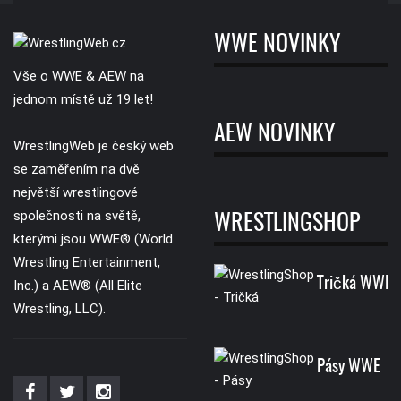
WWE NOVINKY
Vše o WWE & AEW na
jednom místě už 19 let!
AEW NOVINKY
WrestlingWeb je český web
se zaměřením na dvě
největší wrestlingové
společnosti na světě,
WRESTLINGSHOP
kterými jsou WWE® (World
Wrestling Entertainment,
Tričká WWE
Inc.) a AEW® (All Elite
Wrestling, LLC).
Pásy WWE