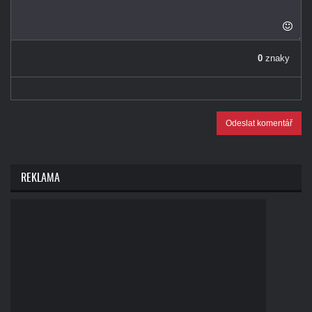
0
znaky
Odeslat komentář
REKLAMA