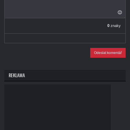
0
znaky
Odeslat komentář
REKLAMA