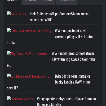
Nick Aldis by měl po SummerSlamu znovu
zápasit ve WWE…
WWE na poslední chvíli
změnila plány s U.S. titulem
Tricka…
WWE měla před samostatným
návratem Big Casse zájem také
o…
Byla odstraněna narážka
Becky Lynch z RAW mimo
scénář?
Velký update o chystaném zápase Romana
Reignse v Mexiku