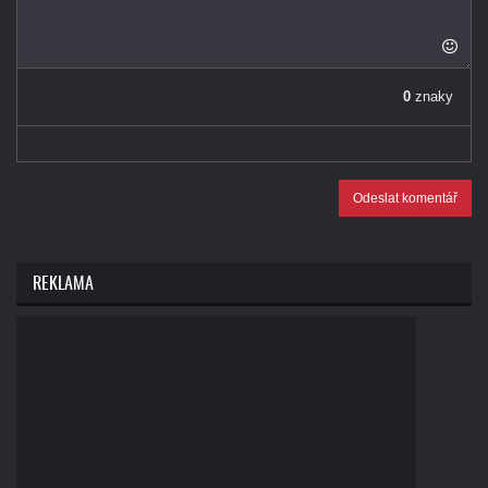
0
znaky
Odeslat komentář
REKLAMA