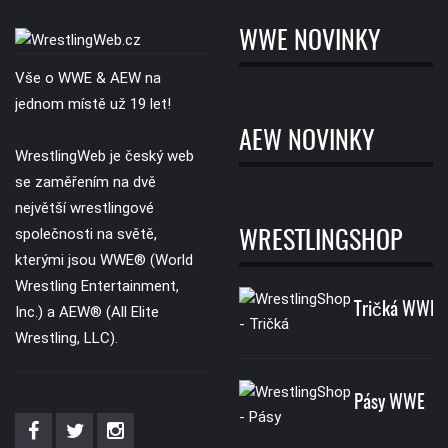
WWE NOVINKY
Vše o WWE & AEW na
jednom místě už 19 let!
AEW NOVINKY
WrestlingWeb je český web
se zaměřením na dvě
největší wrestlingové
společnosti na světě,
WRESTLINGSHOP
kterými jsou WWE® (World
Wrestling Entertainment,
Tričká WWE
Inc.) a AEW® (All Elite
Wrestling, LLC).
Pásy WWE