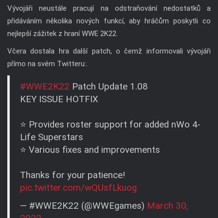
Vývojáři neustále pracují na odstraňování nedostatků a
přidáváním několika nových funkcí, aby hráčům poskytli co
nejlepší zážitek z hraní WWE 2K22.
Včera dostala hra další patch, o čemž informovali vývojáři
přímo na svém Twitteru:.
#WWE2K22
Patch Update 1.08
KEY ISSUE HOTFIX
⭐ Provides roster support for added nWo 4-
Life Superstars
⭐ Various fixes and improvements
Thanks for your patience!
pic.twitter.com/wQUsfLkuog
— #WWE2K22 (@WWEgames)
March 30,