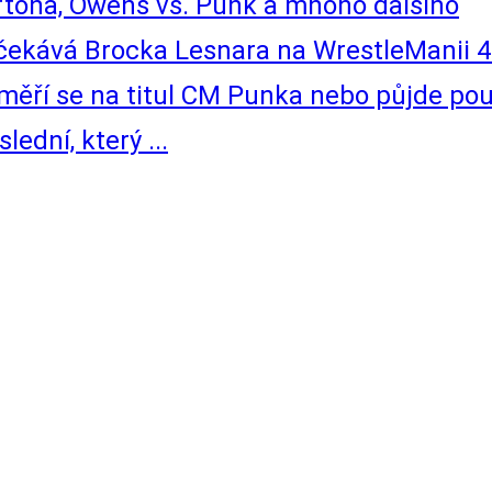
tona, Owens vs. Punk a mnoho dalšího
kává Brocka Lesnara na WrestleManii 4
ěří se na titul CM Punka nebo půjde po
dní, který ...