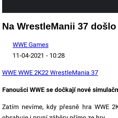
Na WrestleManii 37 došl
WWE Games
11-04-2021 - 10:28
WWE
WWE 2K22
WrestleMania 37
Fanoušci WWE se dočkají nové simulační
Zatím nevíme, kdy přesně hra WWE 2K22
obsahuje i první záběry přímo ze hry.