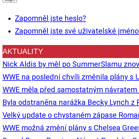
Zapomněl jste heslo?
Zapomněl jste své uživatelské jméno
AKTUALITY
Nick Aldis by měl po SummerSlamu znovu
WWE na poslední chvíli změnila plány s U
WWE měla před samostatným návratem B
Byla odstraněna narážka Becky Lynch z
Velký update o chystaném zápase Roma
WWE možná změní plány s Chelsea Green