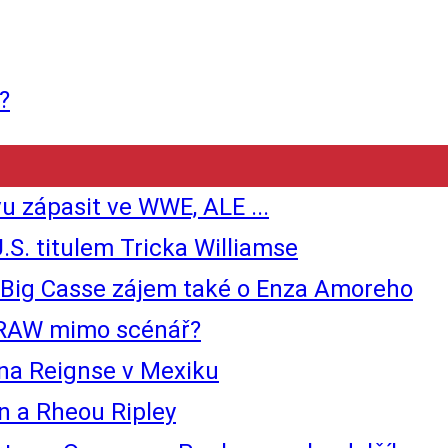
?
 zápasit ve WWE, ALE ...
.S. titulem Tricka Williamse
ig Casse zájem také o Enza Amoreho
 RAW mimo scénář?
na Reignse v Mexiku
 a Rheou Ripley