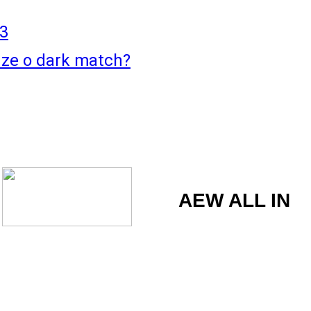
3
uze o dark match?
AEW ALL IN