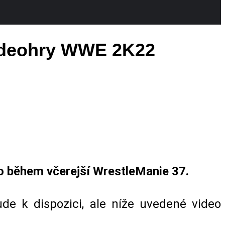
videohry WWE 2K22
o během včerejší WrestleManie 37.
de k dispozici, ale níže uvedené video