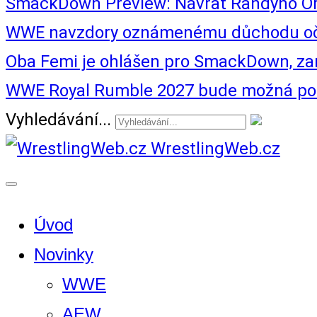
SmackDown Preview: Návrat Randyho Or
WWE navzdory oznámenému důchodu oče
Oba Femi je ohlášen pro SmackDown, zam
WWE Royal Rumble 2027 bude možná posle
Vyhledávání...
WrestlingWeb.cz
Úvod
Novinky
WWE
AEW