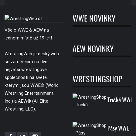
WWE NOVINKY
Vše o WWE & AEW na
jednom místě už 19 let!
AEW NOVINKY
WrestlingWeb je český web
se zaměřením na dvě
největší wrestlingové
společnosti na světě,
WRESTLINGSHOP
kterými jsou WWE® (World
Wrestling Entertainment,
Tričká WWE
Inc.) a AEW® (All Elite
Wrestling, LLC).
Pásy WWE