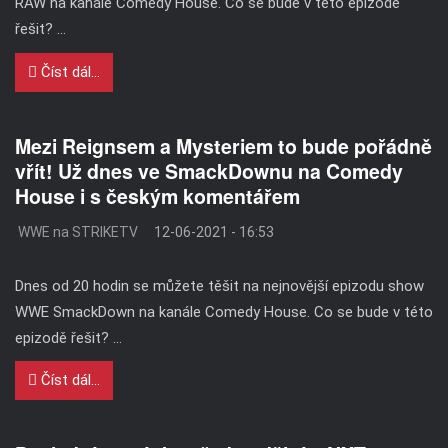
RAW na kanále Comedy House. Co se bude v této epizodě
řešit? ...
Číst dál...
Mezi Reignsem a Mysteriem to bude pořádně
vřít! Už dnes ve SmackDownu na Comedy
House i s českým komentářem
WWE na STRIKETV
12-06-2021 - 16:53
Dnes od 20 hodin se můžete těšit na nejnovější epizodu show
WWE SmackDown na kanále Comedy House. Co se bude v této
epizodě řešit? ...
Číst dál...