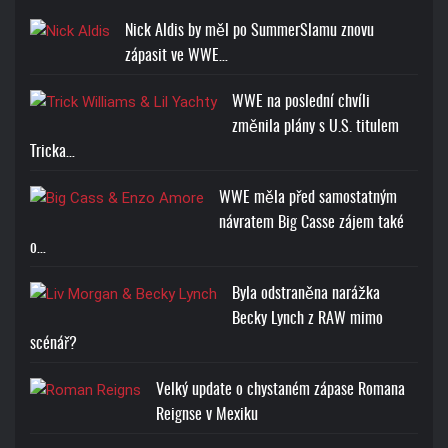
Nick Aldis by měl po SummerSlamu znovu
zápasit ve WWE…
WWE na poslední chvíli
změnila plány s U.S. titulem
Tricka…
WWE měla před samostatným
návratem Big Casse zájem také
o…
Byla odstraněna narážka
Becky Lynch z RAW mimo
scénář?
Velký update o chystaném zápase Romana
Reignse v Mexiku