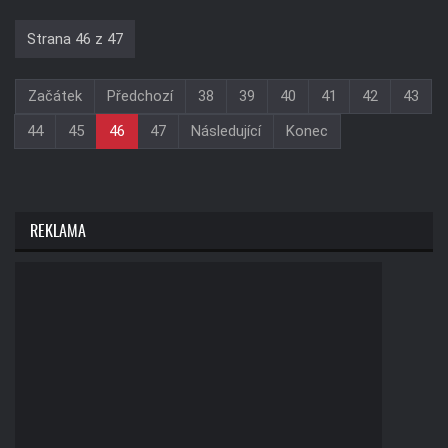
Strana 46 z 47
Začátek
Předchozí
38
39
40
41
42
43
44
45
46
47
Následující
Konec
REKLAMA