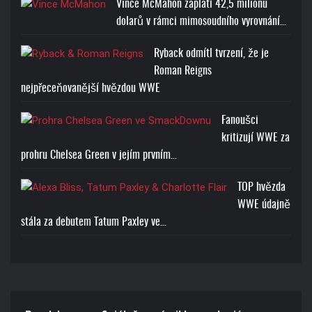
Vince McMahon zaplatí 42,5 milionu
dolarů v rámci mimosoudního vyrovnání…
Ryback odmítl tvrzení, že je
BROCK LESNAR BEAST T-
Roman Reigns
SHIRT
nejpřeceňovanější hvězdou WWE
Cena: 1773-Kč
Fanoušci
kritizují WWE za
prohru Chelsea Green v jejím prvním…
TOP hvězda
WWE údajně
stála za debutem Tatum Paxley ve…