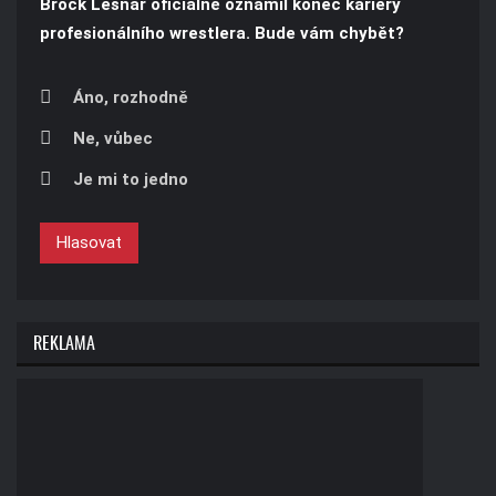
Brock Lesnar oficiálně oznámil konec kariéry
profesionálního wrestlera. Bude vám chybět?
Áno, rozhodně
Ne, vůbec
Je mi to jedno
Hlasovat
REKLAMA