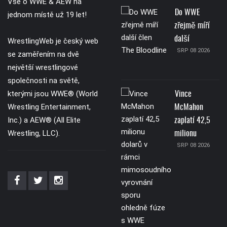
Vše o WWE & AEW na
Do WWE
jednom místě už 19 let!
zřejmě míří
další
WrestlingWeb je český web
SRP 08 2026
se zaměřením na dvě
největší wrestlingové
společnosti na světě,
kterými jsou WWE® (World
Vince
Wrestling Entertainment,
McMahon
Inc.) a AEW® (All Elite
zaplatí 42,5
Wrestling, LLC).
milionu
SRP 08 2026