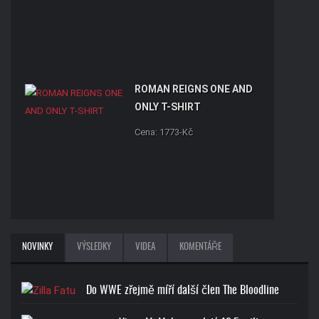
ROMAN REIGNS ONE AND
ONLY T-SHIRT
Cena: 1773-Kč
JOHN CENA U CAN'T SEE
NOVINKY
VÝSLEDKY
VIDEA
KOMENTÁŘE
ME T-SHIRT
Cena: 1773-Kč
Do WWE zřejmě míří další člen The Bloodline