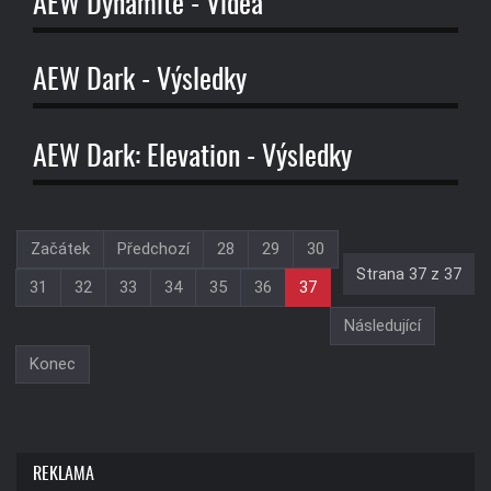
AEW Dynamite - Videa
AEW Dark - Výsledky
AEW Dark: Elevation - Výsledky
Začátek
Předchozí
28
29
30
Strana 37 z 37
31
32
33
34
35
36
37
Následující
Konec
REKLAMA