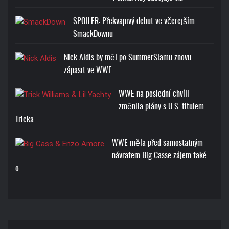
SPOILER: Překvapivý debut ve včerejším
SmackDownu
Nick Aldis by měl po SummerSlamu znovu
zápasit ve WWE…
WWE na poslední chvíli
změnila plány s U.S. titulem
Tricka…
WWE měla před samostatným
návratem Big Casse zájem také
o…