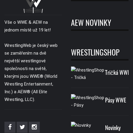
AEW NOVINKY
Vše o WWE & AEW na
jednom místě už 19 let!
WrestlingWeb je český web
WRESTLINGSHOP
se zaměřením na dvě
největší wrestlingové
společnosti na světě,
Tričká WWE
kterými jsou WWE® (World
Wrestling Entertainment,
Inc.) a AEW® (All Elite
Wrestling, LLC).
Pásy WWE
Novinky