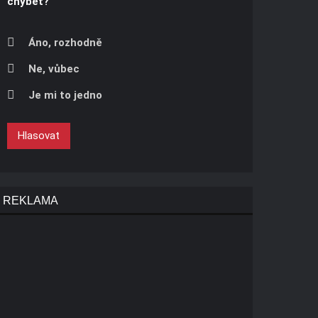
chybět?
Áno, rozhodně
Ne, vůbec
Je mi to jedno
Hlasovat
REKLAMA