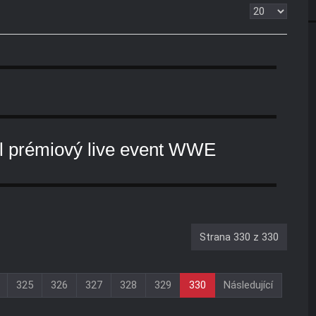
Zobrazit
al prémiový live event WWE
Strana 330 z 330
325
326
327
328
329
330
Následující