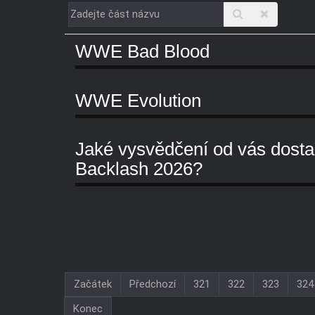
Zadejte
část
WWE Bad Blood
názvu
WWE Evolution
Jaké vysvědčení od vás dost
Backlash 2026?
Začátek
Předchozí
321
322
323
324
Konec