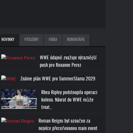
NOVINKY
VÝSLEDKY
VIDEA
KOMENTÁŘE
WWE údajně zvažuje výraznější
push pro Roxanne Perez
Známe plán WWE pro SummerSlamu 2029
Rhea Ripley podstoupila operaci
kolena. Návrat do WWE může
trvat…
Roman Reigns byl označen za
nejvíce přeceňovanou main event