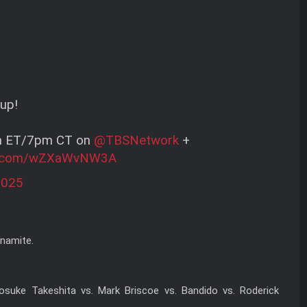
 up!
m ET/7pm CT on
@TBSNetwork
+
er.com/wZXaWvNW3A
2025
namite.
osuke Takeshita vs. Mark Briscoe vs. Bandido vs. Roderick