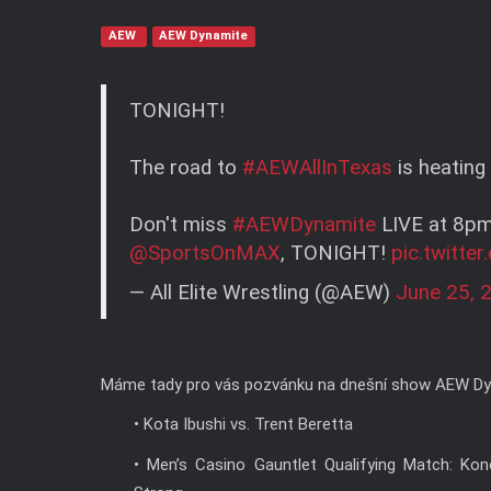
AEW
AEW Dynamite
TONIGHT!
The road to
#AEWAllInTexas
is heating
Don't miss
#AEWDynamite
LIVE at 8p
@SportsOnMAX
, TONIGHT!
pic.twitt
— All Elite Wrestling (@AEW)
June 25, 
Máme tady pro vás pozvánku na dnešní show AEW Dy
• Kota Ibushi vs. Trent Beretta
• Men’s Casino Gauntlet Qualifying Match: Kon