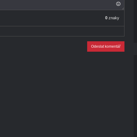
0
znaky
Odeslat komentář