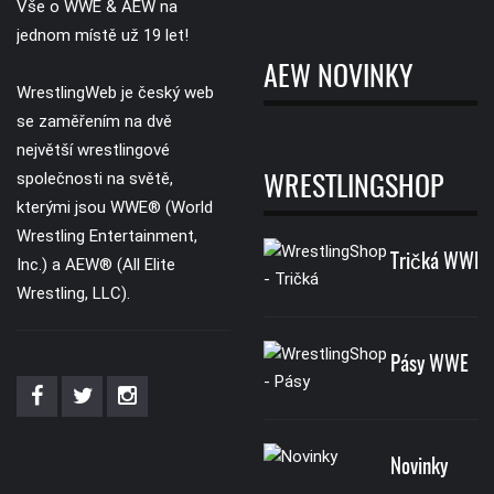
Vše o WWE & AEW na
jednom místě už 19 let!
AEW NOVINKY
WrestlingWeb je český web
se zaměřením na dvě
největší wrestlingové
společnosti na světě,
WRESTLINGSHOP
kterými jsou WWE® (World
Wrestling Entertainment,
Tričká WWE
Inc.) a AEW® (All Elite
Wrestling, LLC).
Pásy WWE
Novinky