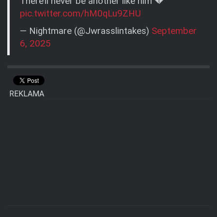
There’ll never be another like him 💔
pic.twitter.com/hM0qLu9ZHU
— Nightmare (@Jwrasslintakes)
September
6, 2025
REKLAMA