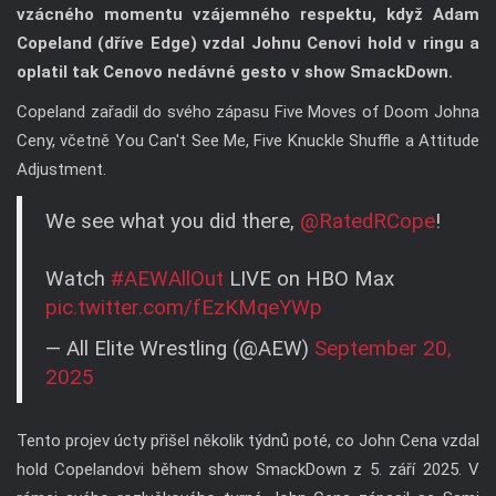
vzácného momentu vzájemného respektu, když Adam
Copeland (dříve Edge) vzdal Johnu Cenovi hold v ringu a
oplatil tak Cenovo nedávné gesto v show SmackDown.
Copeland zařadil do svého zápasu Five Moves of Doom Johna
Ceny, včetně You Can't See Me, Five Knuckle Shuffle a Attitude
Adjustment.
We see what you did there,
@RatedRCope
!
Watch
#AEWAllOut
LIVE on HBO Max
pic.twitter.com/fEzKMqeYWp
— All Elite Wrestling (@AEW)
September 20,
2025
Tento projev úcty přišel několik týdnů poté, co John Cena vzdal
hold Copelandovi během show SmackDown z 5. září 2025. V