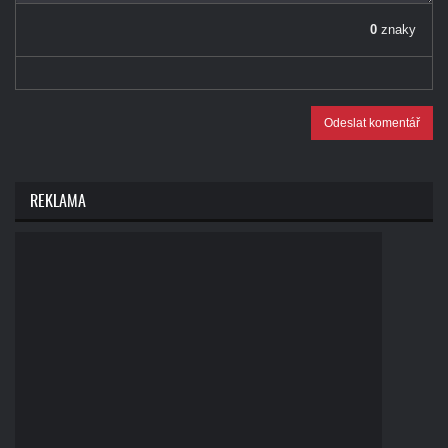
0
znaky
Odeslat komentář
REKLAMA