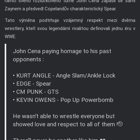
rámci svého rozlučkového turné John Cena zápasil se Sami
Zaynem a předvedl Copelandův charakteristický Spear.
Tato výměna podtrhuje vzájemný respekt mezi dvěma
wrestlery, kteří svou legendární rivalitou definovali jednu éru v
WWE.
John Cena paying homage to his past
opponents :
• KURT ANGLE - Angle Slam/Ankle Lock
• EDGE - Spear
• CM PUNK - GTS
• KEVIN OWENS - Pop Up Powerbomb
He wasn’t able to wrestle everyone but
showed love and respect to all of them 🫡