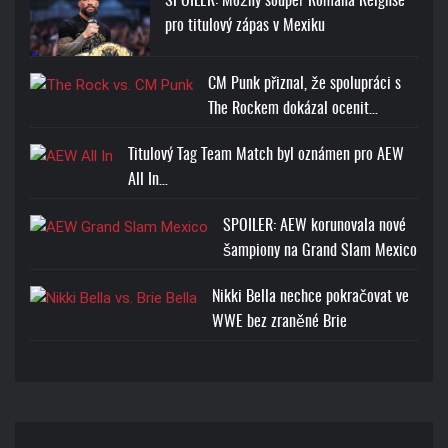
SPOILER: Možný soupeř Romana Reignse
pro titulový zápas v Mexiku
CM Punk přiznal, že spolupráci s
The Rockem dokázal ocenit…
Titulový Tag Team Match byl oznámen pro AEW
All In…
SPOILER: AEW korunovala nové
šampiony na Grand Slam Mexico
Nikki Bella nechce pokračovat ve
WWE bez zraněné Brie