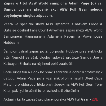
Zápas o titul AEW World šampiona Adam Page (c) vs.
Samoa Joe na placené akci AEW Full Gear nebude
obyčejným singles zápasem.
Včera ve speciální show AEW Dynamite s názvem Blood &
Guts se odehrál Falls Count Anywhere zápas mezi AEW World
šampionem Hangmanem Adamem Pagem a Powerhouse
Hobbsem.
Šampion vyhrál zápas poté, co poslal Hobbse přes elektrický
stůl. Nemohl se však dlouho radovat, protože Samoa Joe a
Katsuyori Shibata na něj hned poté zaútočili.
Eddie Kingston a Hook ho však zachránili a donutili protivníky k
ústupu. Adam Page poté vzal mikrofon a navrhl Steel Cage
Match pro obhajobu titulu proti Joeovi na AEW Full Gear. Tony
Khan pak rychle učinil toto rozhodnutí oficiálním.
Aktuální karta zápasů pro placenou akci AEW Full Gear -
ZDE