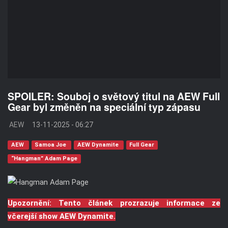
SPOILER: Souboj o světový titul na AEW Full
Gear byl změněn na speciální typ zápasu
AEW
13-11-2025 - 06:27
AEW
Samoa Joe
AEW Dynamite
Full Gear
“Hangman” Adam Page
Upozornění: Tento článek prozrazuje informace ze
včerejší show AEW Dynamite.