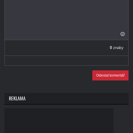
0
znaky
Odeslat komentář
REKLAMA