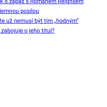
ouk o zápas s Romanem Reignsem
ajemnou posilou
že už nemusí být tím „hodným“
abojuje o jeho titul?