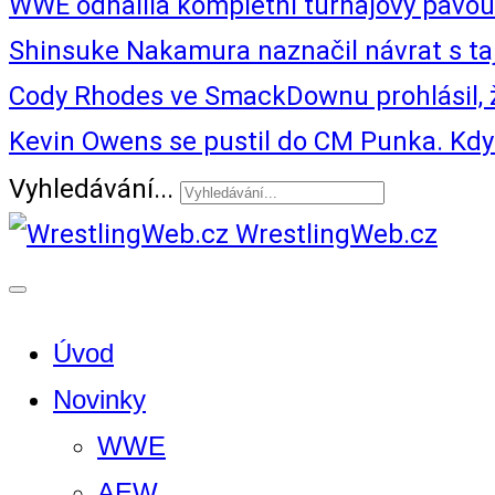
WWE odhalila kompletní turnajový pav
Shinsuke Nakamura naznačil návrat s t
Cody Rhodes ve SmackDownu prohlásil, 
Kevin Owens se pustil do CM Punka. Kdy z
Vyhledávání...
WrestlingWeb.cz
Úvod
Novinky
WWE
AEW