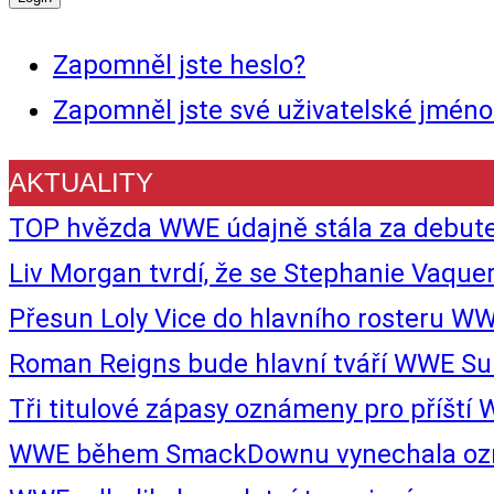
Zapomněl jste heslo?
Zapomněl jste své uživatelské jméno
AKTUALITY
TOP hvězda WWE údajně stála za debu
Liv Morgan tvrdí, že se Stephanie Vaqu
Přesun Loly Vice do hlavního rosteru WWE
Roman Reigns bude hlavní tváří WWE Sur
Tři titulové zápasy oznámeny pro příš
WWE během SmackDownu vynechala označe