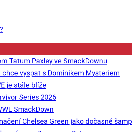
?
tem Tatum Paxley ve SmackDownu
er chce vyspat s Dominikem Mysteriem
 je stále blíže
vivor Series 2026
tí WWE SmackDown
ní Chelsea Green jako dočasné šampion