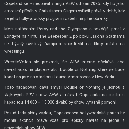
Copeland se v neobjevil v ringu AEW od září 2025, kdy ho jeho
emotivní příběh s Christianem Cagem vyřadil právě v době, kdy
se jeho hollywoodský program rozběhl na plné obrátky.
Mezi natáčením Percy and the Olympians a pozdější prací v
Londýně na filmu The Beekeeper 2 po boku Jasona Stathama
se bývalý světový šampion soustředil na filmy místo na
wrestlingu.
WrestleVotes ale prozradil, že AEW interně očekává jeho
návrat včas na placené akci Double or Nothing, které se bude
konat na jaře na stadionu Louise Armstronga v New Yorku.
Toto načasování dává smysl. Double or Nothing je jednou z
vlajkových PPV show AEW a návrat Copelanda na místo s
kapacitou 14 000 – 15 000 diváků by show výrazně pomohl.
Pokud tedy plány vyjdou, Copelandova hollywoodská pauza by
mohla skončit právě včas pro epický návrat na jedné z
největších show AEW.