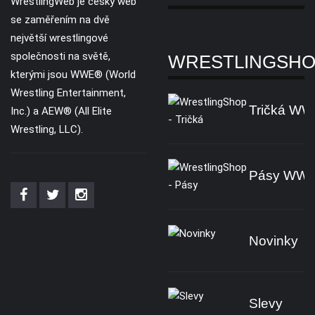
WrestlingWeb je český web
se zaměřením na dvě
největší wrestlingové
společnosti na světě,
WRESTLINGSH
kterými jsou WWE® (World
Wrestling Entertainment,
Tričká W
Inc.) a AEW® (All Elite
Wrestling, LLC).
Pásy WW
Novinky
Slevy