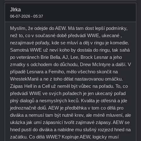
JIrka
06-07-2026 - 05:37
Myslím, že odejde do AEW. Má tam dost lepší podmínky,
než to, co v současné době předvádí WWE, ukecané ,
nezajímavé pořady, kde se mluví a děj v ringu je komedie.
Samotná WWE už neví koho by dostala do ringu, tak sahá
po veteránech Brie Bella. AJ, Lee, Brock Lesnar a jeho
zmatky s odchodem do důchodu, Drew McIntyre a další. V
případě Lesnara a Femiho, mělo všechno skončit na
WrestekManii a ne z toho dělat nastavovanou omáčku.
Zápas Hell in a Cell už neměl být vůbec na pořadu. To, co
předvádí WWE ve svých pořadech je jen ukecaný pořad
plný dialogů a nesmyslných keců. Kvalita je otřesná a jde
jednoznačně dolů. AEW je předběhka v tom co dělá pro
diváka a nemusí tam být nutně krev, ale méně mluvení, ale
ukázka jak umí zápasnící tvořit zajímavé zápasy. AEW se
hned pustí do diváka a nabídne mu slušný rozjezd hned na
začátku. Co dělá WWE? Kopíruje AEW, logicky musí