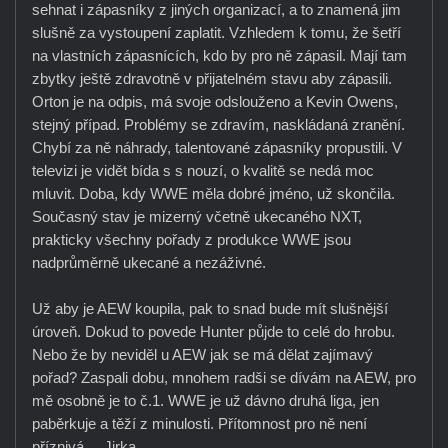
sehnat i zápasníky z jiných organizací, a to znamená jim
slušně za vystoupení zaplatit. Vzhledem k tomu, že šetří
na vlastních zápasnících, kdo by pro ně zápasil. Mají tam
zbytky ještě zdravotně v přijatelném stavu aby zápasili.
Orton je na odpis, má svoje odslouženo a Kevin Owens,
stejný případ. Problémy se zdravím, naskládaná zranění.
Chybí za ně náhrady, talentované zápasníky propustili. V
televizi je vidět bída s s nouzí, o kvalitě se nedá moc
mluvit. Doba, kdy WWE měla dobré jméno, už skončila.
Současný stav je mizerný včetně ukecaného NXT,
prakticky všechny pořady z produkce WWE jsou
nadprůměrně ukecané a nezáživné.
Už aby je AEW koupila, pak to snad bude mít slušnější
úroveň. Dokud to povede Hunter půjde to celé do hrobu.
Nebo že by neviděl u AEW jak se má dělat zajímavý
pořad? Zaspali dobu, mnohem radši se dívám na AEW, pro
mě osobně je to č.1. WWE je už dávno druhá liga, jen
paběrkuje a těží z minulosti. Přítomnost pro ně není
příznivá.... Jirka.