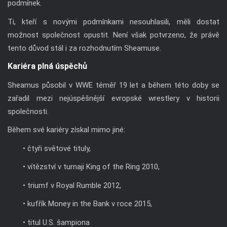
podmínek.
Ti, kteří s novými podmínkami nesouhlasili, měli dostat
možnost společnost opustit. Není však potvrzeno, že právě
tento důvod stál i za rozhodnutím Sheamuse.
Kariéra plná úspěchů
Sheamus působil v WWE téměř 19 let a během této doby se
zařadil mezi nejúspěšnější evropské wrestlery v historii
společnosti.
Během své kariéry získal mimo jiné:
• čtyři světové tituly,
• vítězství v turnaji King of the Ring 2010,
• triumf v Royal Rumble 2012,
• kufřík Money in the Bank v roce 2015,
• titul U.S. šampiona