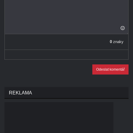
0
znaky
Odeslat komentář
REKLAMA