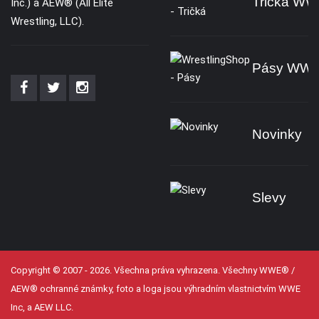
Tričká W
Inc.) a AEW® (All Elite
Wrestling, LLC).
Pásy WW
Novinky
Slevy
Copyright © 2007 - 2026. Všechna práva vyhrazena. Všechny WWE® /
AEW® ochranné známky, foto a loga jsou výhradním vlastnictvím WWE
Inc, a AEW LLC.