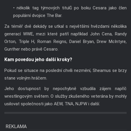
• několik tag týmových titulů po boku Cesara jako člen
populární dvojice The Bar.
Za téměř dvě dekády se utkal s největšími hvězdami několika
generací WWE, mezi které patří například John Cena, Randy
Orton, Triple H, Roman Reigns, Daniel Bryan, Drew McIntyre,
Gunther nebo právě Cesaro.
Kam povedou jeho další kroky?
Pokud se situace na poslední chvíli nezmění, Sheamus se brzy
stane volným hráčem.
Jeho dostupnost by nepochybně vzbudila zájem napříč
wrestlingovým světem. O služby zkušeného veterána by mohly
usilovat společnosti jako AEW, TNA, NJPW i další.
REKLAMA