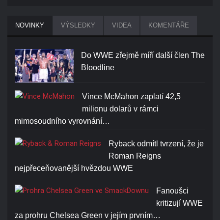
NOVINKY
VÝSLEDKY
VIDEA
KOMENTÁŘE
Do WWE zřejmě míří další člen The
Bloodline
Vince McMahon zaplatí 42,5
milionu dolarů v rámci
mimosoudního vyrovnání…
Ryback odmítl tvrzení, že je
Roman Reigns
nejpřeceňovanější hvězdou WWE
Fanoušci
kritizují WWE
za prohru Chelsea Green v jejím prvním…