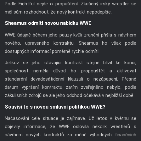
Podle Fightful nejde o propuštění. Zkušený irský wrestler se
měl sám rozhodnout, že nový kontrakt nepodepíše.
Sheamus odmítl novou nabídku WWE
WWE údajně během jeho pauzy kvůli zranění přišla s návrhem
nového, upraveného kontraktu. Sheamus ho však podle
dostupných informací poměrně rychle odmítl.
Jelikož se jeho stávající kontrakt stejně blížil ke konci,
společnost neměla důvod ho propouštět a aktivovat
standardní devadesátidenní klauzuli o nezápasení. Přesné
datum vypršení kontraktu zatím zveřejněno nebylo, podle
zákulisních zdrojů se ale jeho odchod očekává v nejbližší době.
Souvisí to s novou smluvní politikou WWE?
Načasování celé situace je zajímavé. Už letos v květnu se
objevily informace, že WWE oslovila několik wrestlerů s
návrhem nových kontraktů za méně výhodných finančních