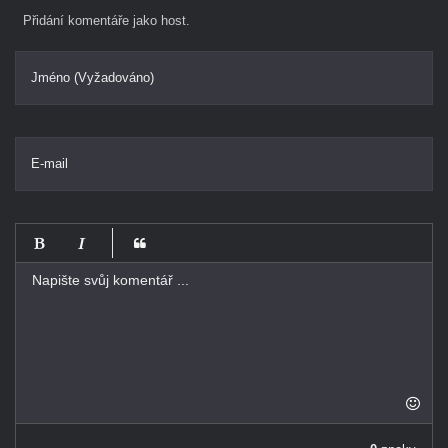
Přidání komentáře jako host.
Jméno (Vyžadováno)
E-mail
-
-
-
-
-
-
-
-
-
-
-
-
-
-