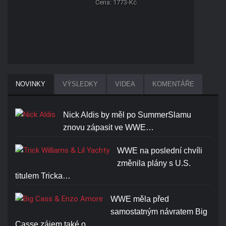
Cena: 1773-Kč
ROMAN REIGNS ONE AND
NOVINKY
VÝSLEDKY
VIDEA
KOMENTÁŘE
ONLY T-SHIRT
Cena: 1773-Kč
Nick Aldis by měl po SummerSlamu
znovu zápasit ve WWE…
WWE na poslední chvíli
změnila plány s U.S.
titulem Tricka…
JOHN CENA U CAN'T SEE
ME T-SHIRT
WWE měla před
samostatným návratem Big
Cena: 1773-Kč
Casse zájem také o…