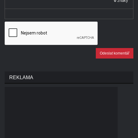
0
znaky
-
Odeslat komentář
REKLAMA