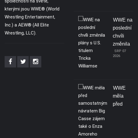
společnosti na světě,
kterými jsou WWE® (World
Wrestling Entertainment,
WWE na
Inc.) a AEW® (All Elite
poslední
Wrestling, LLC).
chvíli
změnila
SRP 07
2026
WWE
měla
před