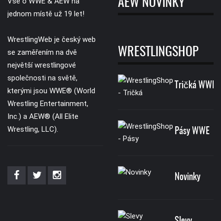
AEW NOVINKY
Vše o WWE & AEW na
jednom místě už 19 let!
WrestlingWeb je český web
WRESTLINGSHOP
se zaměřením na dvě
největší wrestlingové
společnosti na světě,
Tričká WWE
kterými jsou WWE® (World
Wrestling Entertainment,
Inc.) a AEW® (All Elite
Wrestling, LLC).
Pásy WWE
Novinky