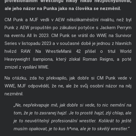
profesionálním wrestlingu nikdy nikdo nezpochybňoval,
ale jeho názor na Punka jako na člověka se nezměnil.
CM Punk a MJF vedli v AEW několikaměsíční rivalitu, než byl
Punk z AEW propuštěn po zákulisní potyčce s Jackem Perrym
na eventu All In 2023. CM Punk se vrátil do WWE na Survivor
Series v listopadu 2023 a v současné době je jednou z hlavních
hvězd RAW. Na WrestleManii 42 přišel o titul World
Heavyweight šampiona, který získal Roman Reigns, a poté
zmizel z vysílání WWE.
Na otázku, zda ho překvapilo, jak dobře si CM Punk vede v
WWE, MJF odpověděl, že ne, ale že svůj osobní názor na něj
nezměnil.
„Ne, nepřekvapuje mě, jak dobře si vede, to nic nemění na
tom, že je to zasranej hajzl. Je to prostě hajzl, zlý chlap, ale
je to neuvěřitelný profesionální wrestler. Kolikrát to ještě
musím opakovat, je to kus h*vna, ale je to skvělý wrestler.”