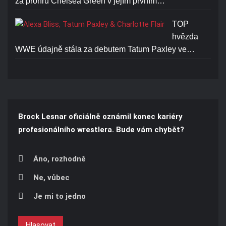
za prohru Chelsea Green v jejím prvním…
TOP
hvězda
WWE údajně stála za debutem Tatum Paxley ve…
Brock Lesnar oficiálně oznámil konec kariéry
profesionálního wrestlera. Bude vám chybět?
Áno, rozhodně
Ne, vůbec
Je mi to jedno
Hlasovat