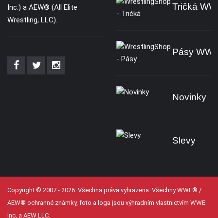
Tričká W
Inc.) a AEW® (All Elite
Wrestling, LLC).
Pásy WW
Novinky
Slevy
Copyright © 2007 - 2026. Všechna práva vyhrazena. Všechny WWE® /
AEW® ochranné známky, foto a loga jsou výhradním vlastnictvím WWE
Inc, a AEW LLC.