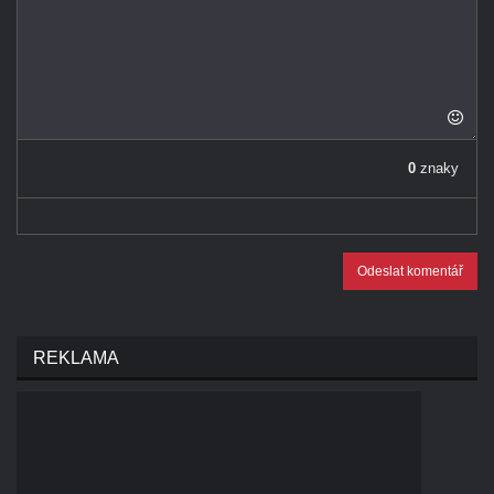
0
znaky
Odeslat komentář
REKLAMA