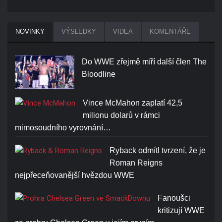
NOVINKY
VÝSLEDKY
VIDEA
KOMENTÁŘE
Do WWE zřejmě míří další člen The
Bloodline
Vince McMahon zaplatí 42,5
milionu dolarů v rámci
mimosoudního vyrovnání…
Ryback odmítl tvrzení, že je
Roman Reigns
nejpřeceňovanější hvězdou WWE
Fanoušci
kritizují WWE