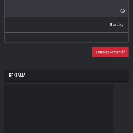
0
znaky
Odeslat komentář
REKLAMA