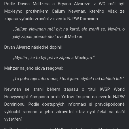
Podle Davea Meltzera a Bryana Alvareze z WO měl být
Moxleyho protivníkem Callum Newman, kterého však ze
zápasu vyřadilo zranění z eventu NJPW Dominion.
„Callum Newman měl být na kartě, ale zranil se. Nevím, o
jaký zápas přesně šlo.“
uvedl Meltzer.
Bryan Alvarez následně doplnil:
„Myslím, že to byl právě zápas s Moxleym.“
Meltzer na jeho slova reagoval:
„To potvrzuje informace, které jsem slyšel i od dalších lidí.“
Newman se zranil během zápasu o titul IWGP World
Heavyweight šampiona proti Yotovi Tsujimu na eventu NJPW
Dominionu. Podle dostupných informací si pravděpodobně
vykloubil rameno a jeho zdravotní stav nyní čeká na další
vyšetření.