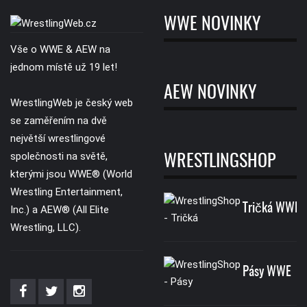
WWE NOVINKY
Vše o WWE & AEW na
jednom místě už 19 let!
AEW NOVINKY
WrestlingWeb je český web
se zaměřením na dvě
největší wrestlingové
společnosti na světě,
WRESTLINGSHOP
kterými jsou WWE® (World
Wrestling Entertainment,
Tričká WWE
Inc.) a AEW® (All Elite
Wrestling, LLC).
Pásy WWE