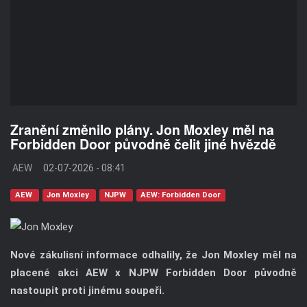
Zranění změnilo plány. Jon Moxley měl na
Forbidden Door původně čelit jiné hvězdě
AEW
02-07-2026 - 08:41
AEW
Jon Moxley
NJPW
AEW: Forbidden Door
Nové zákulisní informace odhalily, že Jon Moxley měl na
placené akci AEW x NJPW Forbidden Door původně
nastoupit proti jinému soupeři.