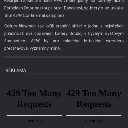
Kvůli jeho absenci musela AEW změnit plány. Jon Moxley tak na
Forbidden Door nastoupil proti Bandidovi, se kterým se utkal o
titul AEW Continental šampiona
Callum Newman tak kvůli zranění přišel o jednu z největších
příležitostí své dosavadní kariéry. Souboj s bývalým světovým
šampionem AEW by pro mladého britského wrestlera
představoval významný milník.
REKLAMA