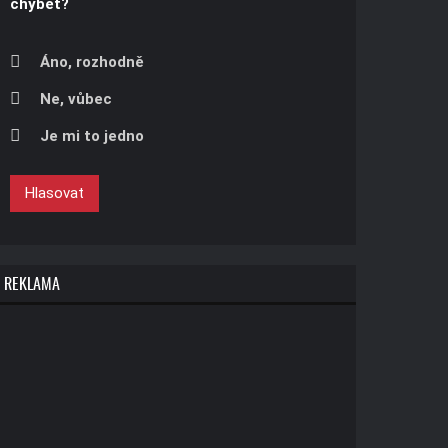
chybět?
Áno, rozhodně
Ne, vůbec
Je mi to jedno
Hlasovat
REKLAMA