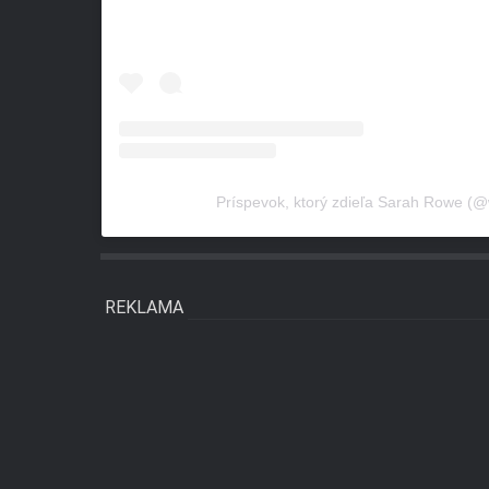
Príspevok, ktorý zdieľa Sarah Rowe (@
REKLAMA