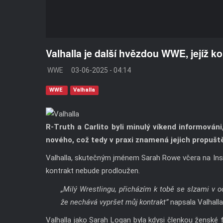
Valhalla je další hvězdou WWE, jejíž 
WWE
03-06-2025 - 04:14
WWE
Valhalla
R-Truth a Carlito byli minulý víkend informován
nového, což tedy v praxi znamená jejich propuště
Valhalla, skutečným jménem Sarah Rowe včera na Inst
kontrakt nebude prodloužen.
„Milý Wrestlingu, přicházím k tobě se slzami v 
že nechává vypršet můj kontrakt”
napsala Valhalla
Valhalla jako Sarah Logan byla kdysi členkou ženské 