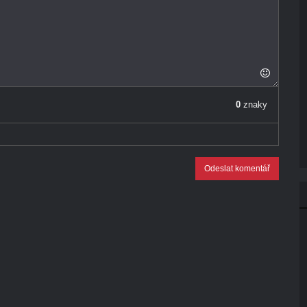
0
znaky
Odeslat komentář