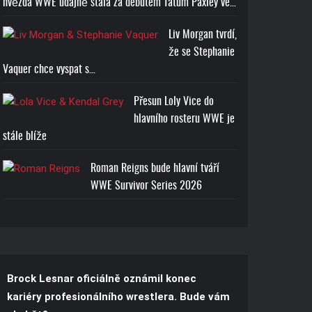
hvězda WWE údajně stála za debutem Tatum Paxley ve…
Liv Morgan tvrdí,
že se Stephanie
Vaquer chce vyspat s…
Přesun Loly Vice do
hlavního rosteru WWE je
stále blíže
Roman Reigns bude hlavní tváří
WWE Survivor Series 2026
Brock Lesnar oficiálně oznámil konec
kariéry profesionálního wrestlera. Bude vám