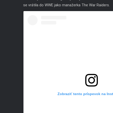
se vrátila do WWE jako manažerka The War Raiders.
Zobraziť tento príspevok na In