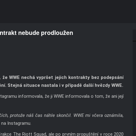
kontrakt nebude prodloužen
i, že WWE nechá vypršet jejich kontrakty bez podepsání
ní. Stejná situace nastala i v případě další hvězdy WWE.
agramu informovala, že ji WWE informovala o tom, že ani její
očích, protože náš čas náhle skončil. WWE mi včera oznámila,
 na Instagramu.
frakce The Riott Squad, ale po prvním propuštění v roce 2020