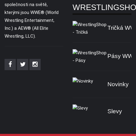
společnosti na světě,
WRESTLINGSH
kterými jsou WWE® (World
Wrestling Entertainment,
Tričká W
Inc.) a AEW® (All Elite
Wrestling, LLC).
Pásy WW
Novinky
Slevy