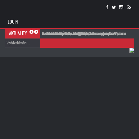
LOGIN
Roman Reigns byl označen za nejvíce
Danhausenův debut vyvolal v zákulisí WWE
Bella Twins kritizovaly WWE za slabé budování
Cenzura WWE na Netflixu pokračuje
WWE Evolve (05.08.2026)
WWE Evolve (05.08.2026)
Brie Bella se vyhne operaci, ale ...
Braun Strowman vzdal hold Brocku Lesnarovi
Jak si vedl poslední SmackDown před WWE
SPOILER: Možný soupeř Romana Reignse pro
AKTUALITY
přeceňovanou main event hvězdu v historii WWE
negativní reakce
jejich zápasu na SummerSlamu
SummerSlamem?
titulový zápas v Mexiku