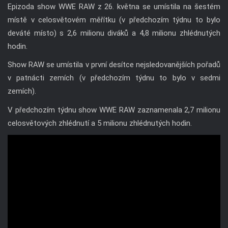
Epizoda show WWE RAW z 26. května se umístila na šestém
místě v celosvětovém měřítku (v předchozím týdnu to bylo
deváté místo) s 2,6 milionu diváků a 4,8 milionu zhlédnutých
hodin.
Show RAW se umístila v první desítce nejsledovanějších pořadů
v patnácti zemích (v předchozím týdnu to bylo v sedmi
zemích).
V předchozím týdnu show WWE RAW zaznamenala 2,7 milionu
celosvětových zhlédnutí a 5 milionu zhlédnutých hodin.