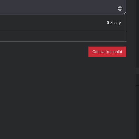
0
znaky
Odeslat komentář