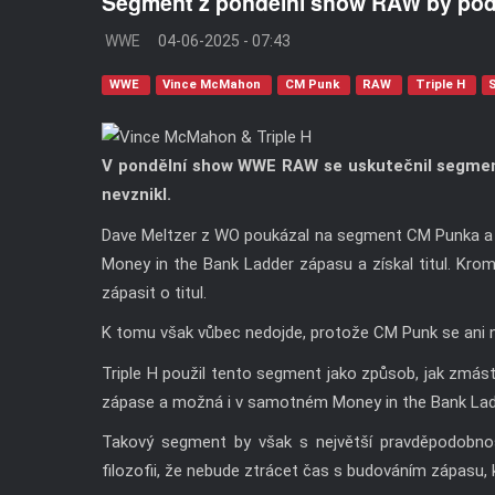
Segment z pondělní show RAW by pod
WWE
04-06-2025 - 07:43
WWE
Vince McMahon
CM Punk
RAW
Triple H
V pondělní show WWE RAW se uskutečnil segmen
nevznikl.
Dave Meltzer z WO poukázal na segment CM Punka a 
Money in the Bank Ladder zápasu a získal titul. Krom
zápasit o titul.
K tomu však vůbec nedojde, protože CM Punk se ani ne
Triple H použil tento segment jako způsob, jak zmást 
zápase a možná i v samotném Money in the Bank Lad
Takový segment by však s největší pravděpodobnos
filozofii, že nebude ztrácet čas s budováním zápasu, k