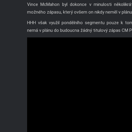
Vince McMahon byl dokonce v minulosti několikrá
možného zápasu, který ovšem on nikdy neměl v plánu,
HHH však využil pondělního segmentu pouze k tomu
nemá v plánu do budoucna žádný titulový zápas CM P