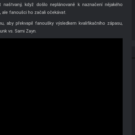
t naštvaný, když došlo neplánovaně k naznačení nějakého
 ale fanoušci ho začali očekávat.
, aby překvapil fanoušky výsledkem kvalifikačního zápasu,
unk vs. Sami Zayn.