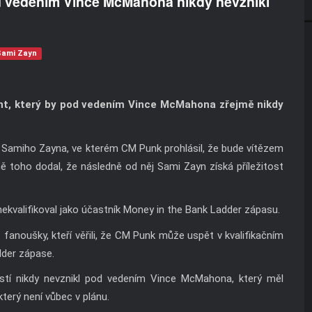
 vedením Vince McMahona nikdy nevznikl
Sami Zayn
t, který by pod vedením Vince McMahona zřejmě nikdy
Samiho Zayna, ve kterém CM Punk prohlásil, že bude vítězem
ě toho dodal, že následně od něj Sami Zayn získá příležitost
kvalifikoval jako účastník Money in the Bank Ladder zápasu.
fanoušky, kteří věřili, že CM Punk může uspět v kvalifikačním
der zápase.
tí nikdy nevznikl pod vedením Vince McMahona, který měl
terý není vůbec v plánu.