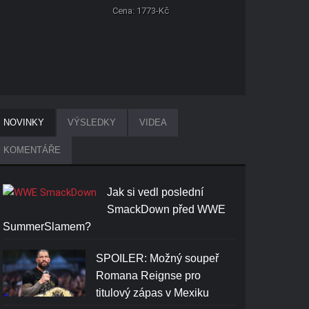
Cena: 1773-Kč
NOVINKY
VÝSLEDKY
VIDEA
KOMENTÁŘE
Jak si vedl poslední
SmackDown před WWE
SummerSlamem?
SPOILER: Možný soupeř
Romana Reignse pro
titulový zápas v Mexiku