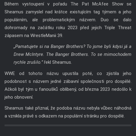
Během vystoupení v pořadu The Pat McAfee Show se
Sheamus zamyslel nad krátce existujícím tag týmem a jeho
populárním, ale problematickým názvem. Duo se dalo
dohromady na začátku roku 2023 před jejich Triple Threat
zápasem na WrestleManii 39.
„Pamatujete si na Banger Brothers? To jsme byli kdysi já a
Drew McIntyre. The Banger Brothers. To se mimochodem
rychle zrušilo.”
řekl Sheamus.
WWE od tohoto názvu upustila poté, co zjistila jeho
podobnost s názvem jedné zábavní společnosti pro dospělé.
Ačkoli byl tým u fanoušků oblíbený, od března 2023 nedošlo k
jeho obnovení.
Sheamus také přiznal, že podoba názvu nebyla vůbec náhodná
a vznikla právě s odkazem na populární stránku pro dospělé.