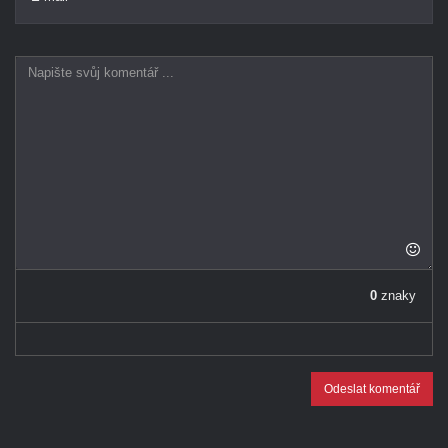
0
znaky
Odeslat komentář