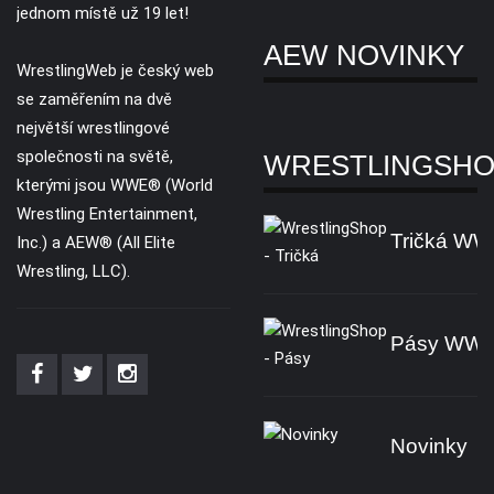
jednom místě už 19 let!
AEW NOVINKY
WrestlingWeb je český web
se zaměřením na dvě
největší wrestlingové
společnosti na světě,
WRESTLINGSH
kterými jsou WWE® (World
Wrestling Entertainment,
Tričká W
Inc.) a AEW® (All Elite
Wrestling, LLC).
Pásy WW
Novinky