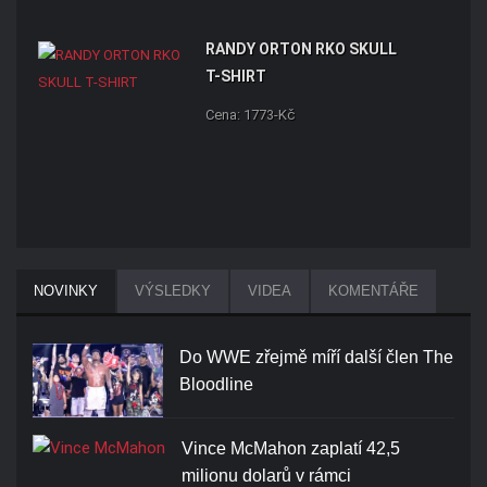
RANDY ORTON RKO SKULL
T-SHIRT
Cena: 1773-Kč
NOVINKY
VÝSLEDKY
VIDEA
KOMENTÁŘE
Do WWE zřejmě míří další člen The
Bloodline
Vince McMahon zaplatí 42,5
milionu dolarů v rámci