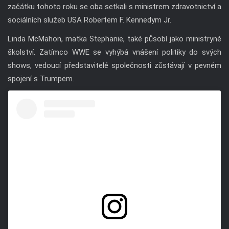
začátku tohoto roku se oba setkali s ministrem zdravotnictví a
sociálních služeb USA Robertem F. Kennedym Jr.
Linda McMahon, matka Stephanie, také působí jako ministryně
školství. Zatímco WWE se vyhýbá vnášení politiky do svých
shows, vedoucí představitelé společnosti zůstávají v pevném
spojení s Trumpem.