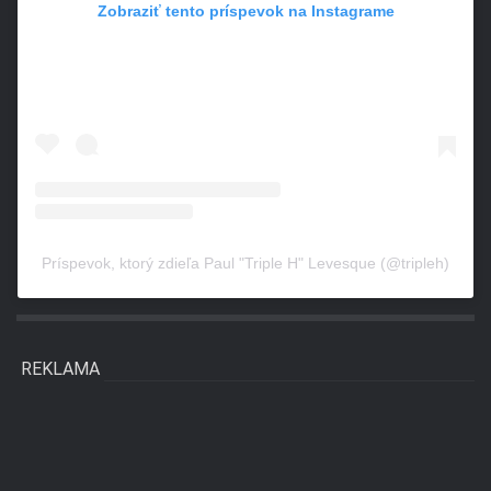
Zobraziť tento príspevok na Instagrame
Príspevok, ktorý zdieľa Paul "Triple H" Levesque (@tripleh)
REKLAMA