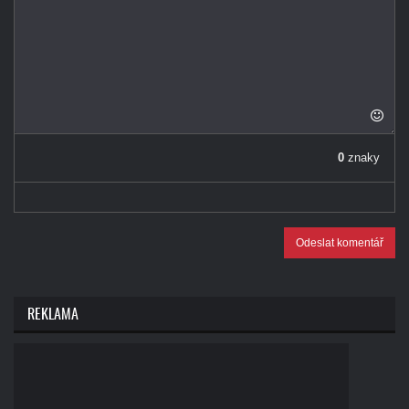
0
znaky
Odeslat komentář
REKLAMA