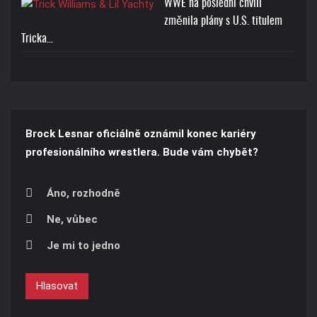
WWE na poslední chvíli
změnila plány s U.S. titulem
Tricka…
Brock Lesnar oficiálně oznámil konec kariéry
profesionálního wrestlera. Bude vám chybět?
Áno, rozhodně
Ne, vůbec
Je mi to jedno
Hlasovat