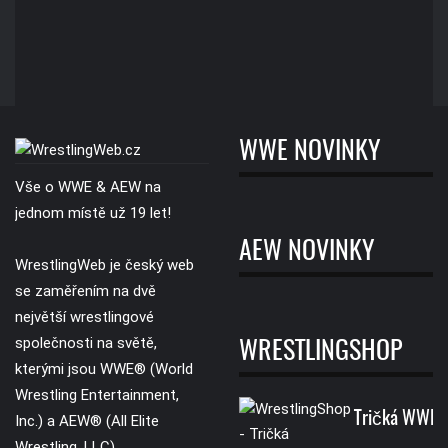
WWE NOVINKY
Vše o WWE & AEW na
jednom místě už 19 let!
AEW NOVINKY
WrestlingWeb je český web
se zaměřením na dvě
největší wrestlingové
společnosti na světě,
WRESTLINGSHOP
kterými jsou WWE® (World
Wrestling Entertainment,
Tričká WWE
Inc.) a AEW® (All Elite
Wrestling, LLC).