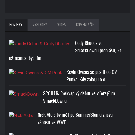
NOVINKY
VÝSLEDKY
VIDEA
KOMENTÁŘE
Cody Rhodes ve
SmackDownu prohlásil, že
už nemusí být tím…
Kevin Owens se pustil do CM
Punka. Kdy zabojuje o…
SPOILER: Překvapivý debut ve včerejším
SmackDownu
Nick Aldis by měl po SummerSlamu znovu
zápasit ve WWE…