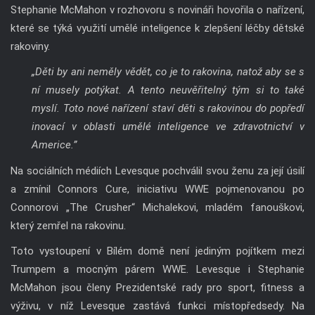
Stephanie McMahon v rozhovoru s novináři hovořila o nařízení,
které se týká využití umělé inteligence k zlepšení léčby dětské
rakoviny.
„Děti by ani neměly vědět, co je to rakovina, natož aby se s
ní musely potýkat. A tento neuvěřitelný tým si to také
myslí. Toto nové nařízení staví děti s rakovinou do popředí
inovací v oblasti umělé inteligence ve zdravotnictví v
Americe.”
Na sociálních médiích Levesque pochválil svou ženu za její úsilí
a zmínil Connors Cure, iniciativu WWE pojmenovanou po
Connorovi „The Crusher“ Michalekovi, mladém fanouškovi,
který zemřel na rakovinu.
Toto vystoupení v Bílém domě není jediným pojítkem mezi
Trumpem a mocným párem WWE. Levesque i Stephanie
McMahon jsou členy Prezidentské rady pro sport, fitness a
výživu, v níž Levesque zastává funkci místopředsedy. Na