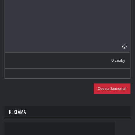
0
znaky
Odeslat komentář
REKLAMA