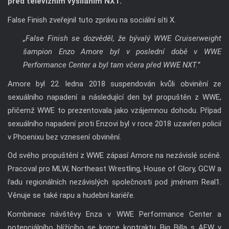
před televizním vysíláním NXT.
False Finish zveřejnil tuto zprávu na sociální síti X.
„False Finish se dozvěděl, že bývalý WWE Cruiserweight
šampion Enzo Amore byl v poslední době v WWE
Performance Center a byl tam včera před WWE NXT.”
Amore byl 22. ledna 2018 suspendován kvůli obvinění ze
sexuálního napadení a následující den byl propuštěn z WWE,
přičemž WWE to prezentovala jako vzájemnou dohodu. Případ
sexuálního napadení proti Enzovi byl v roce 2018 uzavřen policií
v Phoenixu bez vznesení obvinění.
Od svého propuštění z WWE zápasí Amore na nezávislé scéně.
Pracoval pro MLW, Northeast Wrestling, House of Glory, GCW a
řadu regionálních nezávislých společnosti pod jménem Real1.
Věnuje se také rapu a hudební kariéře.
Kombinace návštěvy Enza v WWE Performance Center a
potenciálního blížícího se konce kontraktu Big Billa s AEW v