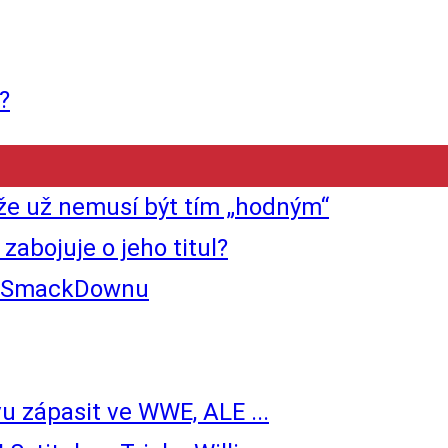
?
že už nemusí být tím „hodným“
abojuje o jeho titul?
ím SmackDownu
 zápasit ve WWE, ALE ...