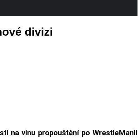
ové divizi
ti na vlnu propouštění po WrestleManii