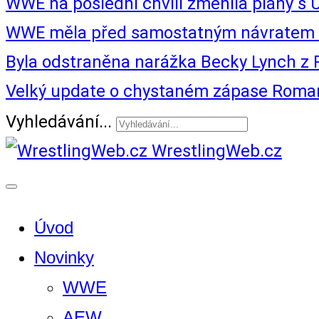
WWE na poslední chvíli změnila plány s U
WWE měla před samostatným návratem B
Byla odstraněna narážka Becky Lynch z
Velký update o chystaném zápase Roma
Vyhledávání...
WrestlingWeb.cz
Úvod
Novinky
WWE
AEW