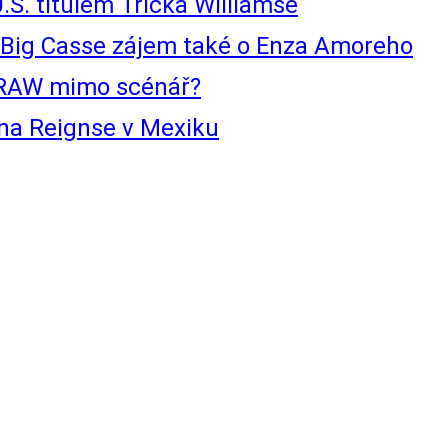
.S. titulem Tricka Williamse
ig Casse zájem také o Enza Amoreho
 RAW mimo scénář?
na Reignse v Mexiku