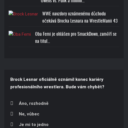
Owens vs. Punk a mnoho…
WWE navzdory oznámenému důchodu
očekává Brocka Lesnara na WrestleManii 43
Oba Femi je ohlášen pro SmackDown, zaměří se
na titul…
Brock Lesnar oficiálně oznámil konec kariéry
profesionálního wrestlera. Bude vám chybět?
Áno, rozhodně
Ne, vůbec
Je mi to jedno