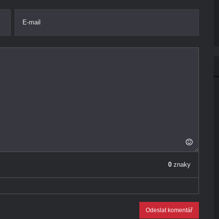
E-mail
0
znaky
Odeslat komentář