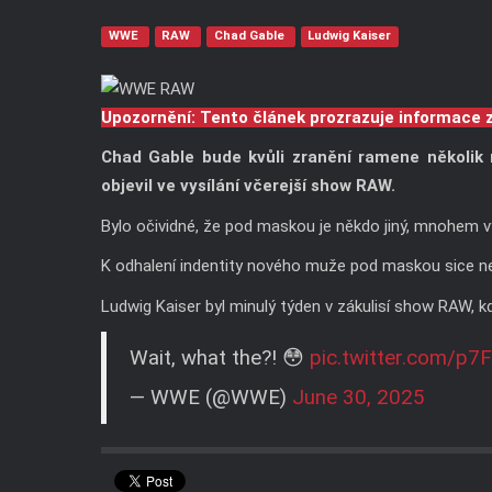
WWE
RAW
Chad Gable
Ludwig Kaiser
Upozornění: Tento článek prozrazuje informace 
Chad Gable bude kvůli zranění ramene několik
objevil ve vysílání včerejší show RAW.
Bylo očividné, že pod maskou je někdo jiný, mnohem v
K odhalení indentity nového muže pod maskou sice nedo
Ludwig Kaiser byl minulý týden v zákulisí show RAW, kd
Wait, what the?! 😳
pic.twitter.com/p
— WWE (@WWE)
June 30, 2025