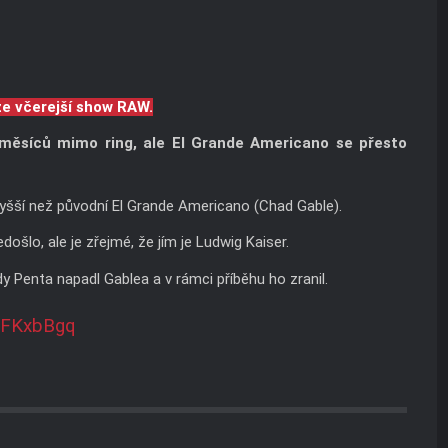
ze včerejší show RAW.
 měsíců mimo ring, ale El Grande Americano se přesto
yšší než původní El Grande Americano (Chad Gable).
šlo, ale je zřejmé, že jím je Ludwig Kaiser.
y Penta napadl Gablea a v rámci příběhu ho zranil.
7FFKxbBgq