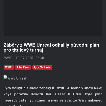
Záběry z WWE Unreal odhalily původní plán
pro titulový turnaj
WWE
10-07-2025 - 06:48
WWE
Alba Fyre
Lyra Valkyria
Lyra Valkyria získala ženský IC titul 13. ledna v show RAW,
když porazila Dakotu Kai. Cesta k titulu byla plná
nepředvídatelných změn a nyní se zdá, že WWE nakonec