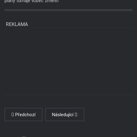
plány turnaje vůbec změnit
REKLAMA
Předchozí
Následující