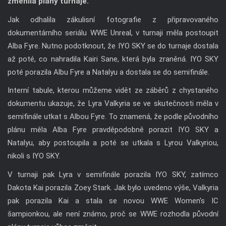
změnila plány turnaje.
Jak odhalila zákulisní fotografie z připravovaného
dokumentárního seriálu WWE Unreal, v turnaji měla postoupit
Alba Fyre. Nutno podotknout, že IYO SKY se do turnaje dostala
až poté, co nahradila Kairi Sane, která byla zraněná. IYO SKY
poté porazila Albu Fyre a Natalyu a dostala se do semifinále.
Interní tabule, kterou můžeme vidět ze záběrů z chystaného
dokumentu ukazuje, že Lyra Valkyria se ve skutečnosti měla v
semifinále utkat s Albou Fyre. To znamená, že podle původního
plánu měla Alba Fyre pravděpodobně porazit IYO SKY a
Natalyu, aby postoupila a poté se utkala s Lyrou Valkyriou,
nikoli s IYO SKY.
V turnaji pak Lyra v semifinále porazila IYO SKY, zatímco
Dakota Kai porazila Zoey Stark. Jak bylo uvedeno výše, Valkyria
pak porazila Kai a stala se novou WWE Women's IC
šampionkou, ale není známo, proč se WWE rozhodla původní