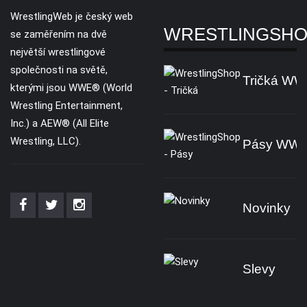
WrestlingWeb je český web
WRESTLINGSH
se zaměřením na dvě
největší wrestlingové
společnosti na světě,
Tričká W
kterými jsou WWE® (World
Wrestling Entertainment,
Inc.) a AEW® (All Elite
Wrestling, LLC).
Pásy WW
Novinky
Slevy