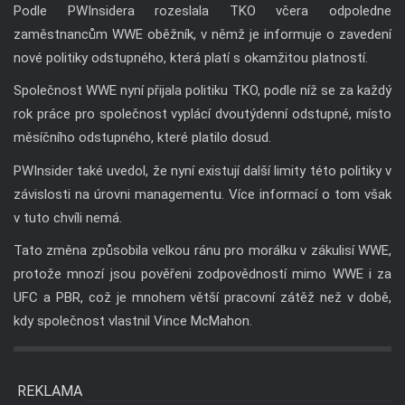
Podle PWInsidera rozeslala TKO včera odpoledne
zaměstnancům WWE oběžník, v němž je informuje o zavedení
nové politiky odstupného, která platí s okamžitou platností.
Společnost WWE nyní přijala politiku TKO, podle níž se za každý
rok práce pro společnost vyplácí dvoutýdenní odstupné, místo
měsíčního odstupného, které platilo dosud.
PWInsider také uvedol, že nyní existují další limity této politiky v
závislosti na úrovni managementu. Více informací o tom však
v tuto chvíli nemá.
Tato změna způsobila velkou ránu pro morálku v zákulisí WWE,
protože mnozí jsou pověřeni zodpovědností mimo WWE i za
UFC a PBR, což je mnohem větší pracovní zátěž než v době,
kdy společnost vlastnil Vince McMahon.
REKLAMA