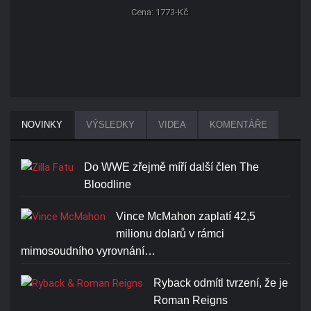
Cena: 1773-Kč
NOVINKY
VÝSLEDKY
VIDEA
KOMENTÁŘE
Do WWE zřejmě míří další člen The
Bloodline
Vince McMahon zaplatí 42,5
milionu dolarů v rámci
mimosoudního vyrovnání…
Ryback odmítl tvrzení, že je
Roman Reigns