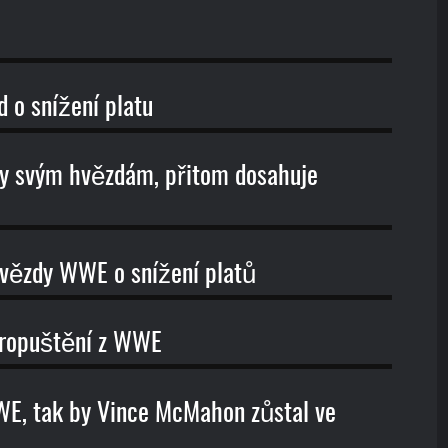
 o snížení platu
ty svým hvězdám, přitom dosahuje
hvězdy WWE o snížení platů
propuštění z WWE
WE, tak by Vince McMahon zůstal ve