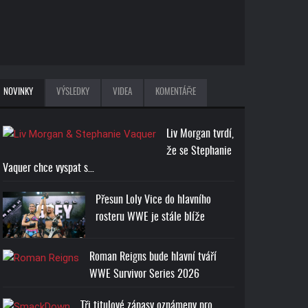
NOVINKY
VÝSLEDKY
VIDEA
KOMENTÁŘE
Liv Morgan tvrdí,
že se Stephanie
Vaquer chce vyspat s…
Přesun Loly Vice do hlavního
rosteru WWE je stále blíže
Roman Reigns bude hlavní tváří
WWE Survivor Series 2026
Tři titulové zápasy oznámeny pro