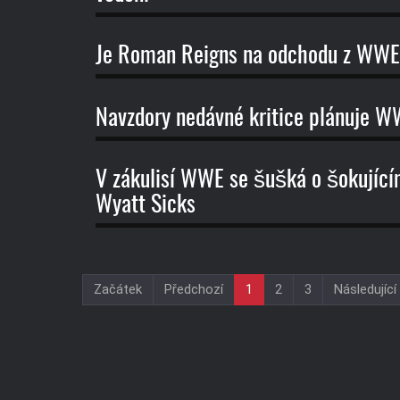
Je Roman Reigns na odchodu z WWE 
Navzdory nedávné kritice plánuje WW
V zákulisí WWE se šušká o šokující
Wyatt Sicks
Začátek
Předchozí
1
2
3
Následující