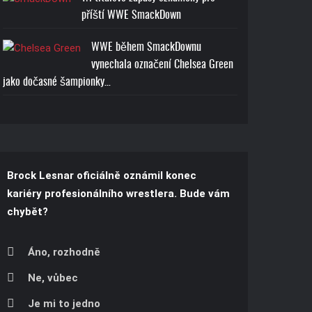
příští WWE SmackDown
WWE během SmackDownu
vynechala označení Chelsea Green
jako dočasné šampionky…
Brock Lesnar oficiálně oznámil konec
kariéry profesionálního wrestlera. Bude vám
chybět?
Áno, rozhodně
Ne, vůbec
Je mi to jedno