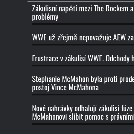
názvu
Zákulisní napětí mezi The Rockem a
problémy
WWE už zřejmě nepovažuje AEW za 
Frustrace v zákulisí WWE. Odchody 
Stephanie McMahon byla proti prode
postoj Vince McMahona
Nové nahrávky odhalují zákulisí fú
McMahonovi slíbit pomoc s právním