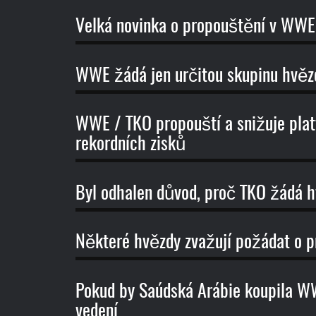
Velká novinka o propouštění v WWE
WWE žádá jen určitou skupinu hvězd
WWE / TKO propouští a snižuje pla
rekordních zisků
Byl odhalen důvod, proč TKO žádá 
Některé hvězdy zvažují požádat o 
Pokud by Saúdská Arábie koupila W
vedení