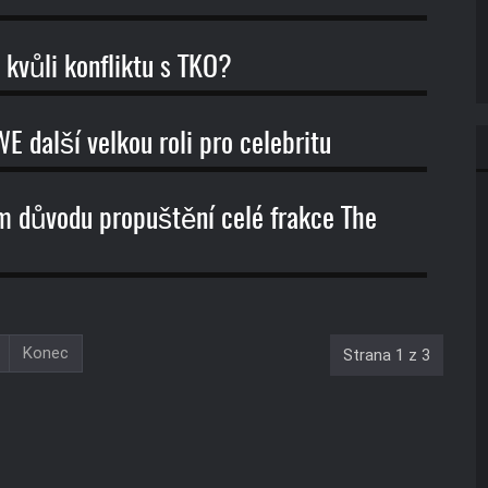
kvůli konfliktu s TKO?
E další velkou roli pro celebritu
m důvodu propuštění celé frakce The
Konec
Strana 1 z 3