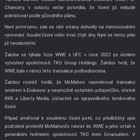
Chancery, v sobotu večer potvrdila, že řízení již nebude
pokračovat podle původního plánu.
Není potvrzeno, zda se obě strany dohodly na mimosoudním
vyrovnání. Soudní řízení mělo trvat čtyři dny. Nyní se tento plán
již neuskuteční.
Žaloba se týkala fúze WWE s UFC v roce 2023 za účelem
vytvoření společnosti TKO Group Holdings. Žalobci tvrdí, že
WWE byla v rámci této transakce podhodnocena.
Žalobci rovněž tvrdili, že McMahon nasměroval transakci
směrem k Endeavor a neumožnil ostatním uchazečům, včetně
KKR a Liberty Media, zúčastnit se spravedlivého tendrového
řízení.
Případ směřoval k soudnímu řízení poté, co předběžný spis
podrobně prošetřil McMahonův návrat do WWE a jeho vztah s
generálním ředitelem společnosti TKO Arim Emanuelem. V