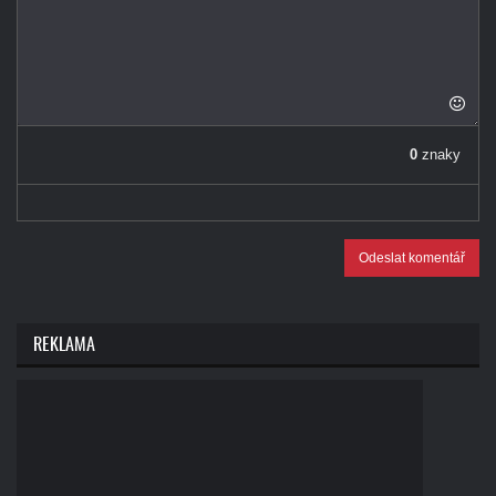
0
znaky
Odeslat komentář
REKLAMA