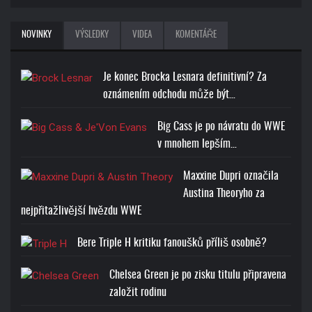
NOVINKY
VÝSLEDKY
VIDEA
KOMENTÁŘE
Je konec Brocka Lesnara definitivní? Za
oznámením odchodu může být…
Big Cass je po návratu do WWE
v mnohem lepším…
Maxxine Dupri označila
Austina Theoryho za
nejpřitažlivější hvězdu WWE
Bere Triple H kritiku fanoušků příliš osobně?
Chelsea Green je po zisku titulu připravena
založit rodinu