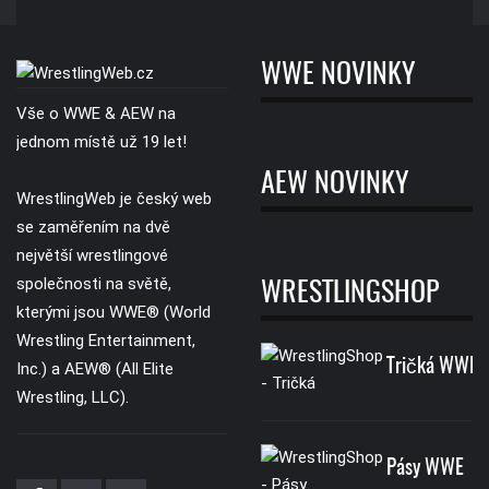
WWE NOVINKY
Vše o WWE & AEW na
jednom místě už 19 let!
AEW NOVINKY
WrestlingWeb je český web
se zaměřením na dvě
největší wrestlingové
společnosti na světě,
WRESTLINGSHOP
kterými jsou WWE® (World
Wrestling Entertainment,
Tričká WWE
Inc.) a AEW® (All Elite
Wrestling, LLC).
Pásy WWE