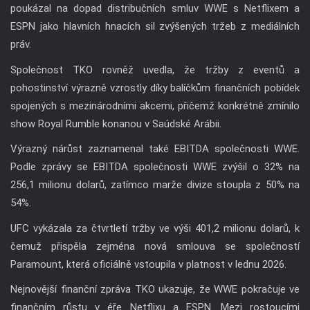
poukázal na dopad distribučních smluv WWE s Netflixem a
ESPN jako hlavních hnacích sil zvýšených tržeb z mediálních
práv.
Společnost TKO rovněž uvedla, že tržby z eventů a
pohostinství výrazně vzrostly díky balíčkům finančních pobídek
spojených s mezinárodními akcemi, přičemž konkrétně zmínilo
show Royal Rumble konanou v Saúdské Arábii.
Výrazný nárůst zaznamenal také EBITDA společnosti WWE.
Podle zprávy se EBITDA společnosti WWE zvýšil o 32% na
256,1 milionu dolarů, zatímco marže divize stoupla z 50% na
54%.
UFC vykázala za čtvrtletí tržby ve výši 401,2 milionu dolarů, k
čemuž přispěla zejména nová smlouva se společností
Paramount, která oficiálně vstoupila v platnost v lednu 2026.
Nejnovější finanční zpráva TKO ukazuje, že WWE pokračuje ve
finančním růstu v éře Netflixu a ESPN. Mezi rostoucími