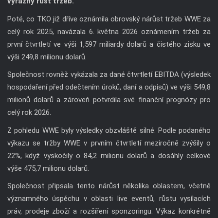
výrazný růst tržeb.
Poté, co TKO již dříve oznámila obrovský nárůst tržeb WWE za
celý rok 2025, navázala 6. května 2026 oznámením tržeb za
první čtvrtletí ve výši 1,597 miliardy dolarů a čistého zisku ve
výši 249,8 milionu dolarů.
Společnost rovněž vykázala za dané čtvrtletí EBITDA (výsledek
hospodaření před odečtením úroků, daní a odpisů) ve výši 549,8
milionů dolarů a zároveň potvrdila své finanční prognózy pro
celý rok 2026.
Z pohledu WWE byly výsledky obzvláště silné. Podle podaného
výkazu se tržby WWE v prvním čtvrtletí meziročně zvýšily o
22%, když vyskočily o 84,2 milionu dolarů a dosáhly celkové
výše 475,7 milionu dolarů.
Společnost připsala tento nárůst několika oblastem, včetně
významného úspěchu v oblasti live eventů, růstu vysílacích
práv, prodeje zboží a rozšíření sponzoringu. Výkaz konkrétně