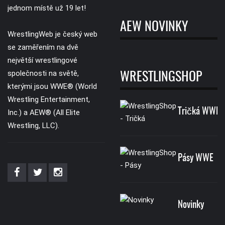
jednom místě už 19 let!
AEW NOVINKY
WrestlingWeb je český web
se zaměřením na dvě
největší wrestlingové
společnosti na světě,
WRESTLINGSHOP
kterými jsou WWE® (World
Wrestling Entertainment,
Tričká WWE
Inc.) a AEW® (All Elite
Wrestling, LLC).
Pásy WWE
Novinky