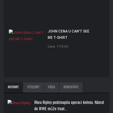
JOHN CENA U CAN'T SEE
ME T-SHIRT
Cena: 1773-Kč
NOVINKY
VÝSLEDKY
VIDEA
KOMENTÁŘE
Rhea Ripley podstoupila operaci kolena. Návrat
do WWE může trvat…