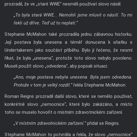
prozradil, že ve „staré WWE“ nesměli používat slovo násilí.
„To byla stará WWE... Nemohli jsme mluvit o násilí. To mi
řekli už dříve. Teď už to neplatí.“
Stephanie McMahon také prozradila jednu zábavnou historku.
Její postava byla unesena a téměř donucena k sňatku s
Undertakerem jako součást příběhu. Bylo jí řečeno, že nesmí
říkat, že byla „unesena“, protože toto slovo nebylo povoleno.
Museli použít slovo „odvedena“, aby popsali situaci.
„Ano, moje postava nebyla unesena. Byla jsem odvedena.
Protože v tom je velký rozdíl.“
řekla Stephanie McMahon.
Roman Reigns prozradil další slovo, které se nemělo používat,
konkrétně slovo „nemocnice“, které bylo zakázáno, a místo
toho se muselo hovořit o místním zdravotnickém zařízení.
„V místním zdravotnickém zařízení.“
přidal se Reigns.
Stephanie McMahon to potvrdila a řekla, že slovo „nemocnice“