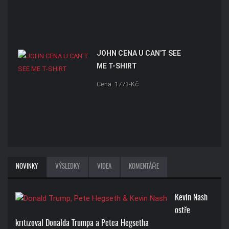
JOHN CENA U CAN'T SEE
ME T-SHIRT
Cena: 1773-Kč
NOVINKY
VÝSLEDKY
VIDEA
KOMENTÁŘE
Kevin Nash
ostře
kritizoval Donalda Trumpa a Petea Hegsetha