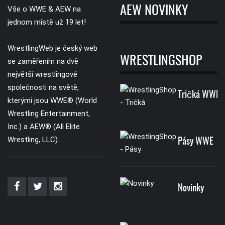
AEW NOVINKY
Vše o WWE & AEW na
jednom místě už 19 let!
WrestlingWeb je český web
WRESTLINGSHOP
se zaměřením na dvě
největší wrestlingové
společnosti na světě,
Tričká WWE
kterými jsou WWE® (World
Wrestling Entertainment,
Inc.) a AEW® (All Elite
Wrestling, LLC).
Pásy WWE
Novinky