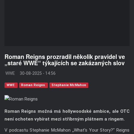
Roman Reigns prozradil několik pravidel ve
„staré WWE“ týkajících se zakázaných slov
WWE
30-08-2025 - 14:56
WWE
Roman Reigns
Stephanie McMahon
Roman Reigns možná má hollywoodské ambice, ale OTC
není ochoten vybírat mezi stříbrným plátnem a ringem.
V podcastu Stephanie McMahon „What's Your Story?“ Reigns