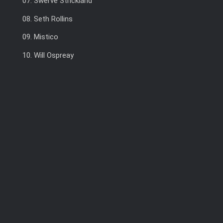
07. Swerve Strickland
08. Seth Rollins
09. Mistico
10. Will Ospreay