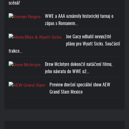
scénář
WWE a AAA oznámily historický turnaj o
zápas s Romanem…
JOHN CENA U CAN'T SEE
ME T-SHIRT
Joe Gacy odhalil nevyužité
plány pro Wyatt Sicks. Součástí
Cena: 1773-Kč
frakce…
Drew McIntyre dokončil natáčení filmu,
jeho návratu do WWE už…
Preview dnešní speciální show AEW
Grand Slam Mexico