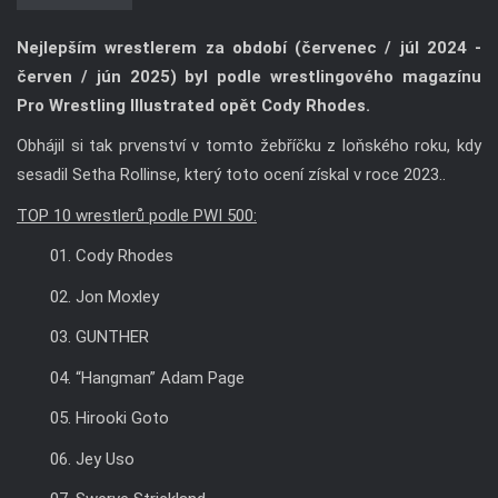
Nejlepším wrestlerem za období (červenec / júl 2024 -
červen / jún 2025) byl podle wrestlingového magazínu
Pro Wrestling Illustrated opět Cody Rhodes.
Obhájil si tak prvenství v tomto žebříčku z loňského roku, kdy
sesadil Setha Rollinse, který toto ocení získal v roce 2023..
TOP 10 wrestlerů podle PWI 500:
01. Cody Rhodes
02. Jon Moxley
03. GUNTHER
04. “Hangman” Adam Page
05. Hirooki Goto
06. Jey Uso