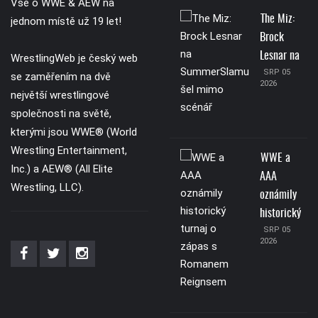
Vše o WWE & AEW na
The Miz:
jednom místě už 19 let!
Brock
Lesnar na
WrestlingWeb je český web
SRP 05
se zaměřením na dvě
2026
největší wrestlingové
společnosti na světě,
kterými jsou WWE® (World
Wrestling Entertainment,
WWE a
Inc.) a AEW® (All Elite
AAA
Wrestling, LLC).
oznámily
historický
SRP 05
2026