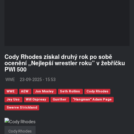
Cody Rhodes získal druhý rok po sobě
ocenění „Nejlepší wrestler roku” v žebříčku
PWI 500
WWE
23-09-2025 - 15:53
WWE
AEW
Jon Moxley
Seth Rollins
Cody Rhodes
Jey Uso
Will Ospreay
Gunther
“Hangman” Adam Page
Swerve Strickland
Cody Rhodes