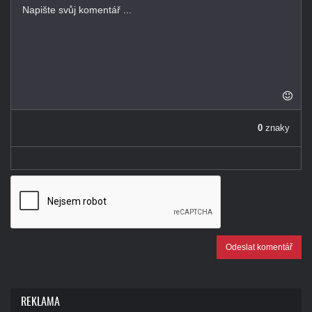
-
-
-
-
-
-
-
-
-
-
-
-
0
znaky
-
Odeslat komentář
REKLAMA