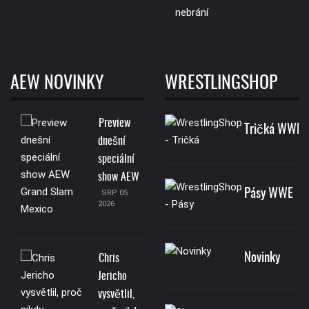
AEW NOVINKY
WRESTLINGSHOP
Preview
Tričká WWE
dnešní
speciální
show AEW
Pásy WWE
SRP 05
2026
Novinky
Chris
Jericho
vysvětlil,