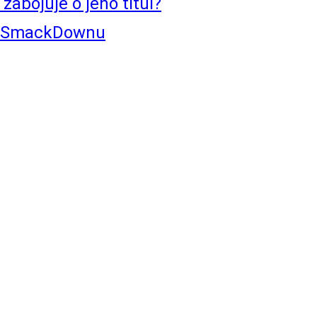
abojuje o jeho titul?
ím SmackDownu