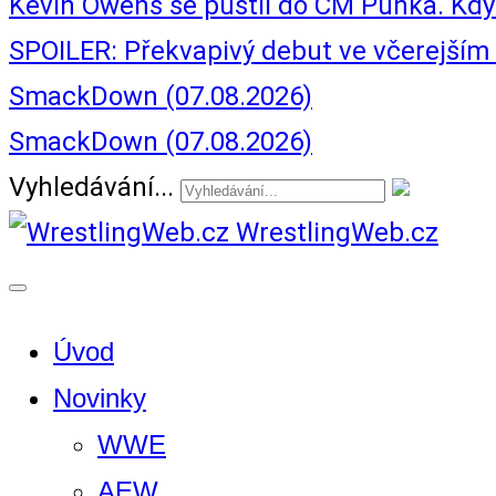
Kevin Owens se pustil do CM Punka. Kdy z
SPOILER: Překvapivý debut ve včerejš
SmackDown (07.08.2026)
SmackDown (07.08.2026)
Vyhledávání...
WrestlingWeb.cz
Úvod
Novinky
WWE
AEW