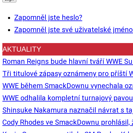
Zapomněl jste heslo?
Zapomněl jste své uživatelské jméno
AKTUALITY
Roman Reigns bude hlavní tváří WWE Sur
Tři titulové zápasy oznámeny pro příš
WWE během SmackDownu vynechala označe
WWE odhalila kompletní turnajový pav
Shinsuke Nakamura naznačil návrat s t
Cody Rhodes ve SmackDownu prohlásil, 