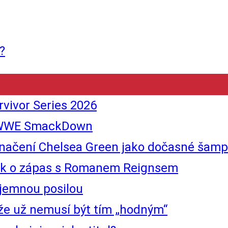
?
vivor Series 2026
tí WWE SmackDown
ní Chelsea Green jako dočasné šampion
ouk o zápas s Romanem Reignsem
ajemnou posilou
že už nemusí být tím „hodným“