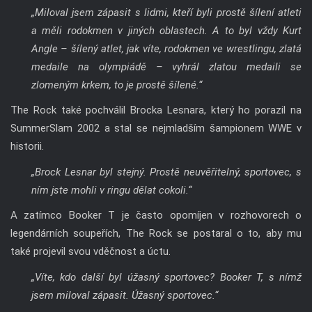
„Miloval jsem zápasit s lidmi, kteří byli prostě šílení atleti
a měli rodokmen v jiných oblastech. A to byl vždy Kurt
Angle – šílený atlet, jak víte, rodokmen ve wrestlingu, zlatá
medaile na olympiádě – vyhrál zlatou medaili se
zlomeným krkem, to je prostě šílené.“
The Rock také pochválil Brocka Lesnara, který ho porazil na
SummerSlam 2002 a stal se nejmladším šampionem WWE v
historii.
„Brock Lesnar byl stejný. Prostě neuvěřitelný, sportovec, s
ním jste mohli v ringu dělat cokoli.“
A zatímco Booker T je často opomíjen v rozhovorech o
legendárních soupeřích, The Rock se postaral o to, aby mu
také projevil svou vděčnost a úctu.
„Víte, kdo další byl úžasný sportovec? Booker T, s nímž
jsem miloval zápasit. Úžasný sportovec.“