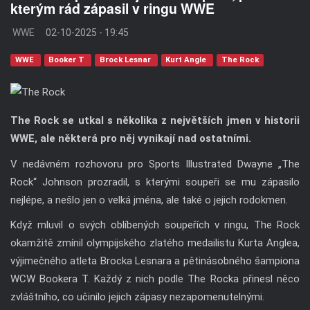
kterým rád zápasil v ringu WWE
WWE
02-10-2025 - 19:45
WWE
Booker T
Brock Lesnar
Kurt Angle
The Rock
The Rock se utkal s několika z největších jmen v historii
WWE, ale některá pro něj vynikají nad ostatními.
V nedávném rozhovoru pro Sports Illustrated Dwayne „The
Rock“ Johnson prozradil, s kterými soupeři se mu zápasilo
nejlépe, a nešlo jen o velká jména, ale také o jejich rodokmen.
Když mluvil o svých oblíbených soupeřích v ringu, The Rock
okamžitě zmínil olympijského zlatého medailistu Kurta Anglea,
výjimečného atleta Brocka Lesnara a pětinásobného šampiona
WCW Bookera T. Každý z nich podle The Rocka přinesl něco
zvláštního, co učinilo jejich zápasy nezapomenutelnými.