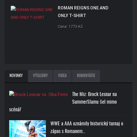
ROMAN REIGNS ONE AND
ONLY T-SHIRT
Cena: 1773-Kč
NOVINKY
VÝSLEDKY
VIDEA
KOMENTÁŘE
The Miz: Brock Lesnar na
SummerSlamu šel mimo
scénář
WWE a AAA oznámily historický turnaj o
zápas s Romanem…