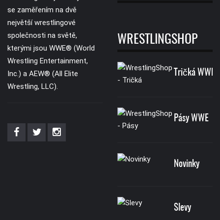
se zaměřením na dvě
největší wrestlingové
společnosti na světě,
WRESTLINGSHOP
kterými jsou WWE® (World
Wrestling Entertainment,
Tričká WWE
Inc.) a AEW® (All Elite
Wrestling, LLC).
Pásy WWE
Novinky
Slevy