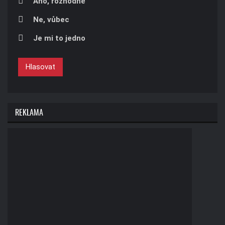
Áno, rozhodně
Ne, vůbec
Je mi to jedno
Hlasovat
REKLAMA