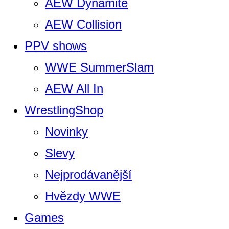
AEW Dynamite
AEW Collision
PPV shows
WWE SummerSlam
AEW All In
WrestlingShop
Novinky
Slevy
Nejprodávanější
Hvězdy WWE
Games