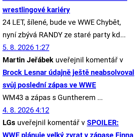
wrestlingové kariéry
24 LET, šílené, bude ve WWE Chybět,
nyní zbývá RANDY ze staré party kd...
5. 8. 2026 1:27
Martin Jeřábek
uveřejnil komentář v
Brock Lesnar údajně ještě neabsolvoval
svůj poslední zápas ve WWE
WM43 a zápas s Guntherem ...
4. 8. 2026 4:12
LGs
uveřejnil komentář v
SPOILER:
WWE plánuje velký zvrat v zápase Finna