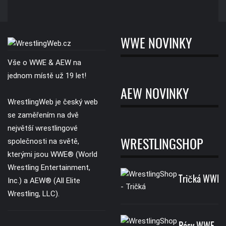
WWE NOVINKY
Vše o WWE & AEW na
jednom místě už 19 let!
AEW NOVINKY
WrestlingWeb je český web
se zaměřením na dvě
největší wrestlingové
společnosti na světě,
WRESTLINGSHOP
kterými jsou WWE® (World
Wrestling Entertainment,
Tričká WWE
Inc.) a AEW® (All Elite
Wrestling, LLC).