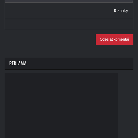
0
znaky
Odeslat komentář
REKLAMA