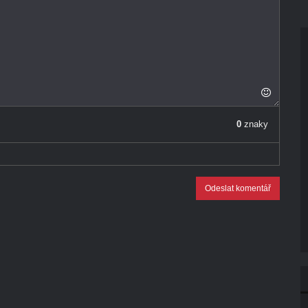
0
znaky
Odeslat komentář