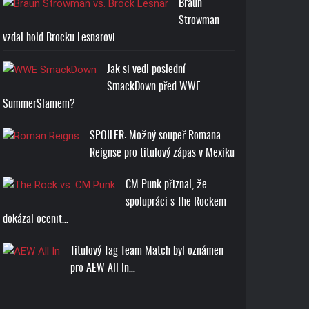
Braun
Strowman
vzdal hold Brocku Lesnarovi
Jak si vedl poslední
SmackDown před WWE
SummerSlamem?
SPOILER: Možný soupeř Romana
Reignse pro titulový zápas v Mexiku
CM Punk přiznal, že
spolupráci s The Rockem
dokázal ocenit…
Titulový Tag Team Match byl oznámen
pro AEW All In…